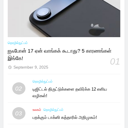
தொழில்நுட்பம்
ஐஃபோன் 17 ஏன் வாங்கக் கூடாது? 5 காரணங்கள்
இங்கே!
01
September 9, 2025
தொழில்நுட்பம்
02
டிஜிட்டல் திருட்டுக்களை தவிர்க்க 12 எளிய
வழிகள்!
உலகம்
தொழில்நுட்பம்
03
பறக்கும் டாக்ஸி கத்தாரில் அறிமுகம்!