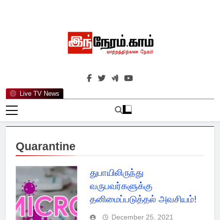
Skip
to
content
இந்நேரம்.காம்
செய்திகளுக்கு அப்பால்…
Live TV News
Quarantine
துபாயிலிருந்து
வருபவர்களுக்கு
தனிமைப்படுத்தல் அவசியம்!
December 25, 2021