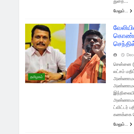
துறை…
மேலும்...
வேலியி
கொண்ட
செந்தில
Dec
சென்னை (1
லட்சம் மதி
தமிழகம்
அண்ணாமலைக
அண்ணாமலைய
இந்நிலையி
அண்ணாமலை 
ட்விட்டர் 
கணக்கை வ
மேலும்...