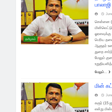
பாலாஜி
Jun
சென்னை (2
மின்வெட்ட
ஓரளவுக்கு 
தமிழகம்
பெரிய தலை
ஆளுநர் உர
துறை சார்
மேலும் கு
உறுதியளித
மேலும்...
மின் க
Jun
கரூர் (15 
என்று மின்