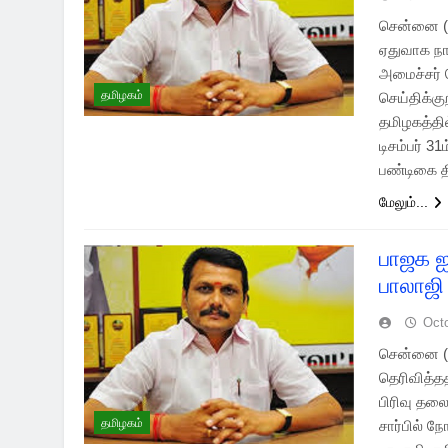
சென்னை (
ஏதுவாக நா
அமைச்சர் ச
தமிழகம்
செய்திக்கு
தமிழகத்தி
டிசம்பர் 3
பண்டிகை த
மேலும்...
பாஜக ஐட
பாலாஜி 
Oct
சென்னை (2
தெரிவித்த
பிரிவு தலை
தமிழகம்
சார்பில் நோ