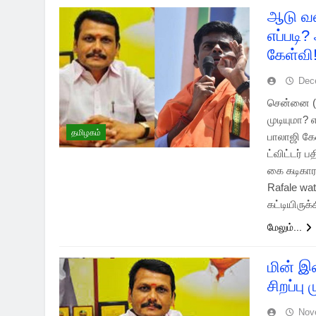
ஆடு வளர
எப்படி
கேள்வி
Dec
சென்னை (1
முடியுமா?
தமிழகம்
பாலாஜி கே
ட்விட்டர் 
கை கடிகாரங
Rafale wa
கட்டியிருக
மேலும்...
மின் 
சிறப்பு
Nov