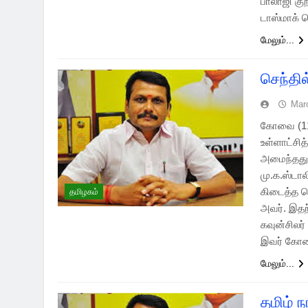
பாலாஜி குற
டாஸ்மாக் 
மேலும்...
செந்தில
Mar
கோவை (11 ம
உள்ளாட்சித
அமைந்தது.
மு.க.ஸ்டா
கிடைத்த வ
தமிழகம்
அவர். இதற
கவுன்சிலர
இவர் கோ
மேலும்...
தமிழ் ந