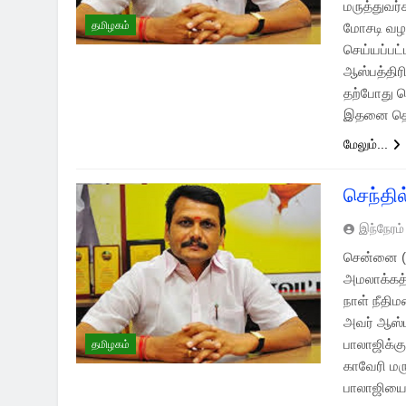
மருத்துவ
தமிழகம்
மோசடி வழக
செய்யப்பட்
ஆஸ்பத்திரி
தற்போது ச
இதனை தொடர
மேலும்...
செந்தி
இந்நேரம்
சென்னை (1
அமலாக்கத்
நாள் நீதி
அவர் ஆஸ்பத
பாலாஜிக்கு
தமிழகம்
காவேரி மர
பாலாஜியை 