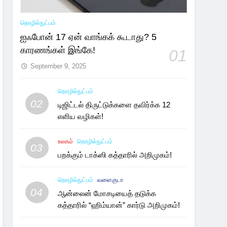
தொழில்நுட்பம்
ஐஃபோன் 17 ஏன் வாங்கக் கூடாது? 5
காரணங்கள் இங்கே!
01
September 9, 2025
தொழில்நுட்பம்
02
டிஜிட்டல் திருட்டுக்களை தவிர்க்க 12
எளிய வழிகள்!
உலகம்
தொழில்நுட்பம்
03
பறக்கும் டாக்ஸி கத்தாரில் அறிமுகம்!
தொழில்நுட்பம்
வளைகுடா
04
ஆன்லைன் மோசடியைத் தடுக்க
கத்தாரில் “ஹிம்யான்” கார்டு அறிமுகம்!