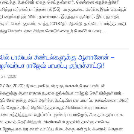
ல் வைத்து போலீசார் கைது செய்துள்ளனர். சென்னை எருக்கஞ்சேரி
வசித்து வந்தவர் பார்த்தசாரதி(55). பா.ஜ.க.வை சேர்ந்த இவர் பெரம்பூர்
தி வழக்கறிஞர் பிரிவு தலைவராக இருந்து வருகிறார். இவரது எதிர்
சிக்கும் பெண் ஒருவர், கடந்த 2018ஆம் ஆண்டு தன்னிடம் பார்த்தசாரதி
்து கொண்டதாக சித்ரா கொடுங்கையூர் போலீசில் புகார்…
வில் பாலியல் சீண்டல்களுக்கு ஆளானேன் –
ஸ்வர்யா ராஜேஷ் பரபரப்பு குற்றச்சாட்டு!
 27, 2020
7 மே 2020): திரையுலகில் மற்ற நடிகைகள் போல பாலியல்
ட்டுகளுக்கு ஆளானதாக நடிகை ஐஸ்வர்யா ராஜேஷ் தெரிவித்துள்ளார்.
ூடூப் சேனலுக்கு அவர் அளித்த பேட்டியில பல பரபரப்பு தகவல்களை அவர்
ார். மேலும் அவர் தெரிவித்ததாவது: சினிமாவில் ஏராளமான
ளை சந்தித்ததாக குறிப்பிட்ட ஐஸ்வர்யா ராஜேஷ், அதை தைரியமாக
்டதாகத் தெரிவித்தார். சினிமாவில் முதலில் தமக்கு காமெடி
ன் ஜோடியாக வர தான் வாய்ப்பு கிடைத்தது என்றும், ஆனால் அதனை