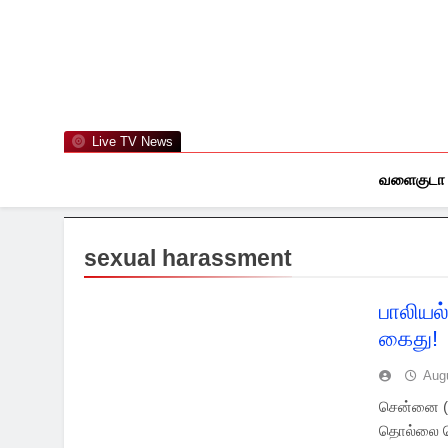
Skip
to
content
Live TV News
வளைகுடா
sexual harassment
பாலியல
கைது!
Aug
சென்னை (2
தொல்லை கொ