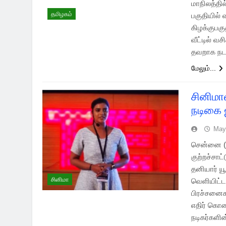
மாநிலத்தி
தமிழகம்
பகுதியில் 
கிழக்குபகு
வீட்டில் வ
தவறாக நடந
மேலும்...
சினிமா
நடிகை ஐ
May
சென்னை (2
குற்றச்சா
தனியார் ய
சினிமா
வெளியிட்ட
பிரச்சனைக
எதிர் கொண
நடிகர்களி