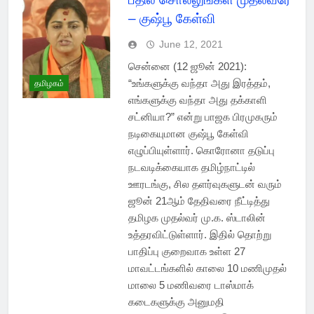
– குஷ்பூ கேள்வி
June 12, 2021
சென்னை (12 ஜூன் 2021):
“உங்களுக்கு வந்தா அது இரத்தம்,
தமிழகம்
எங்களுக்கு வந்தா அது தக்காளி
சட்னியா?” என்று பாஜக பிரமுகரும்
நடிகையுமான குஷ்பூ கேள்வி
எழுப்பியுள்ளார். கொரோனா தடுப்பு
நடவடிக்கையாக தமிழ்நாட்டில்
ஊரடங்கு, சில தளர்வுகளுடன் வரும்
ஜூன் 21ஆம் தேதிவரை நீட்டித்து
தமிழக முதல்வர் மு.க. ஸ்டாலின்
உத்தரவிட்டுள்ளார். இதில் தொற்று
பாதிப்பு குறைவாக உள்ள 27
மாவட்டங்களில் காலை 10 மணிமுதல்
மாலை 5 மணிவரை டாஸ்மாக்
கடைகளுக்கு அனுமதி