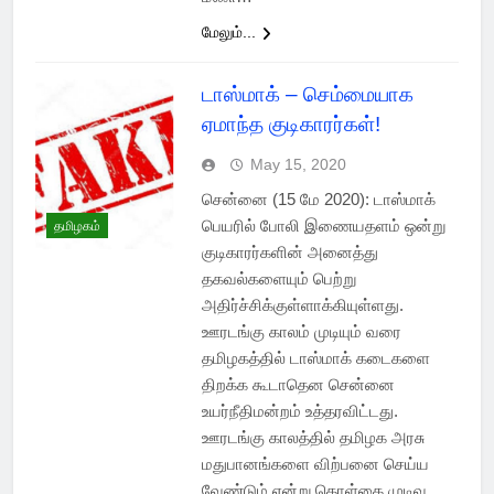
மேலும்...
டாஸ்மாக் – செம்மையாக
ஏமாந்த குடிகாரர்கள்!
May 15, 2020
சென்னை (15 மே 2020): டாஸ்மாக்
பெயரில் போலி இணையதளம் ஒன்று
தமிழகம்
குடிகாரர்களின் அனைத்து
தகவல்களையும் பெற்று
அதிர்ச்சிக்குள்ளாக்கியுள்ளது.
ஊரடங்கு காலம் முடியும் வரை
தமிழகத்தில் டாஸ்மாக் கடைகளை
திறக்க கூடாதென சென்னை
உயர்நீதிமன்றம் உத்தரவிட்டது.
ஊரடங்கு காலத்தில் தமிழக அரசு
மதுபானங்களை விற்பனை செய்ய
வேண்டும் என்று கொள்கை முடிவு