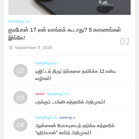
தொழில்நுட்பம்
ஐஃபோன் 17 ஏன் வாங்கக் கூடாது? 5 காரணங்கள்
இங்கே!
01
September 9, 2025
தொழில்நுட்பம்
02
டிஜிட்டல் திருட்டுக்களை தவிர்க்க 12 எளிய
வழிகள்!
உலகம்
தொழில்நுட்பம்
03
பறக்கும் டாக்ஸி கத்தாரில் அறிமுகம்!
தொழில்நுட்பம்
வளைகுடா
04
ஆன்லைன் மோசடியைத் தடுக்க கத்தாரில்
“ஹிம்யான்” கார்டு அறிமுகம்!