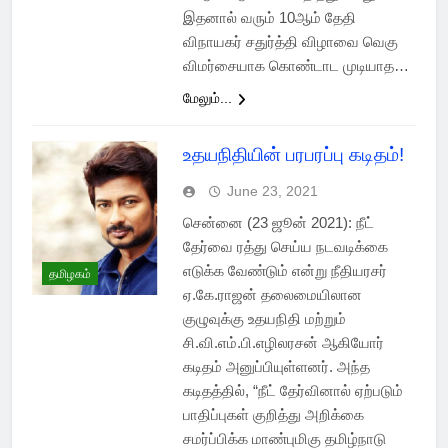
இதனால் வரும் 10ஆம் தேதி
விநாயகர் சதுர்த்தி விழாவை வெகு
விமர்சையாக கொண்டாட முடியாத…
மேலும்...
உதயநிதியின் பரபரப்பு கடிதம்!
June 23, 2021
சென்னை (23 ஜூன் 2021): நீட்
தேர்வை ரத்து செய்ய நடவடிக்கை
எடுக்க வேண்டும் என்று நீதியரசர்
தமிழகம்
ஏ.கே.ராஜன் தலைமையிலான
குழுவுக்கு உதயநிதி மற்றும்
சி.வி.எம்.பி.எழிலரசன் ஆகியோர்
கடிதம் அனுப்பியுள்ளனர். அந்த
கடிதத்தில், “நீட் தேர்வினால் ஏற்படும்
பாதிப்புகள் குறித்து அறிக்கை
சமர்ப்பிக்க மாண்புமிகு தமிழ்நாடு