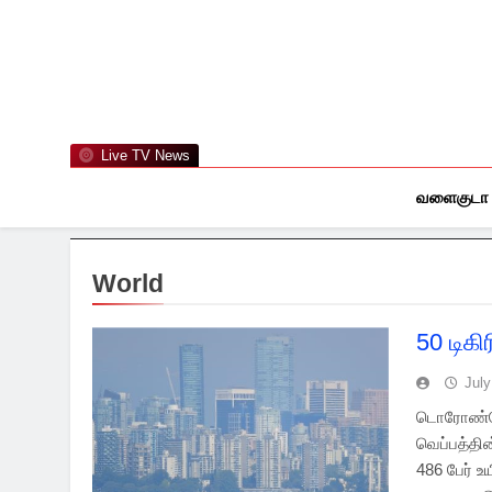
Skip
to
content
Live TV News
வளைகுடா
World
50 டிகி
July
டொரோண்டோ
வெப்பத்தின
486 பேர் உ