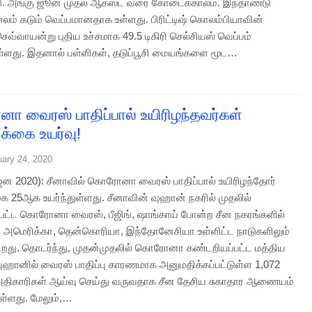
. அங்கு ஜூன் முதல் ஆகஸ்ட் வரை கோடைக்காலம். இந்தாண்டு
ம் கடும் வெப்பமானதாக உள்ளது. பிரிட்டிஷ் கொலம்பியாவின்
செவ்வாயன்று புதிய உச்சமாக 49.5 டிகிரி செல்சியஸ் வெப்பம்
ள்ளது. இதனால் பள்ளிகள், தடுப்பூசி மையங்களை மூட…
 வைரஸ் பாதிப்பால் உயிரிழந்தவர்கள்
்கை உயர்வு!
uary 24, 2020
4 ஜன 2020): சீனாவில் கொரோனா வைரஸ் பாதிப்பால் உயிரிழந்தோர்
 25ஆக உயர்ந்துள்ளது. சீனாவின் வுஹான் நகரில் முதலில்
பட்ட கொரோனா வைரஸ், பீஜிங், ஷாங்காய் போன்ற சீன நகரங்களில்
றி அமெரிக்கா, தென்கொரியா, இந்தோனேசியா உள்ளிட்ட நாடுகளிலும்
ிறது. தொடர்ந்து, முதன்முதலில் கொரோனா கண்டறியப்பட்ட மத்திய
ஹானில் வைரஸ் பாதிப்பு காரணமாக அனுமதிக்கப்பட்டுள்ள 1,072
அதிகாரிகள் ஆய்வு செய்து வருவதாக சீன தேசிய சுகாதார ஆணையம்
ுள்ளது. மேலும்,…