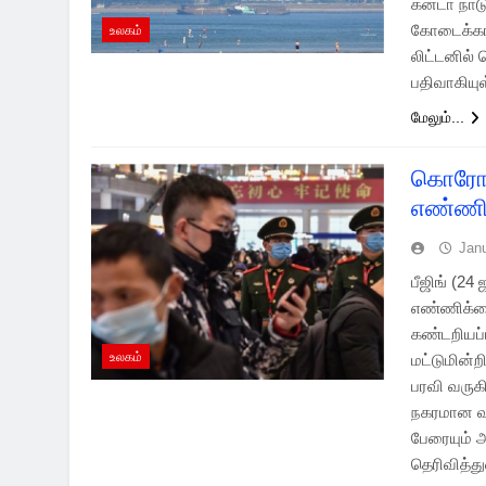
கனடா நாடு
கோடைக்கால
உலகம்
லிட்டனில் 
பதிவாகியு
மேலும்...
கொரோனா
எண்ணிக
Jan
பீஜிங் (2
எண்ணிக்கை
கண்டறியப்
உலகம்
மட்டுமின்
பரவி வருக
நகரமான வு
பேரையும் 
தெரிவித்த