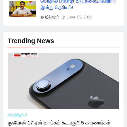
செந்தில் பாலாஜி விடுதலையாவாரா?
இன்று தெரியும்!
இந்நேரம்
June 15, 2023
Trending News
தொழில்நுட்பம்
ஐஃபோன் 17 ஏன் வாங்கக் கூடாது? 5 காரணங்கள்