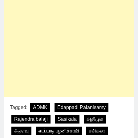
Tagged:
ADMK
Edappadi Palanisamy
Rajendra balaji
Sasikala
அதிமுக
ஆதரவு
எடப்பாடி பழனிச்சாமி
சசிகலா