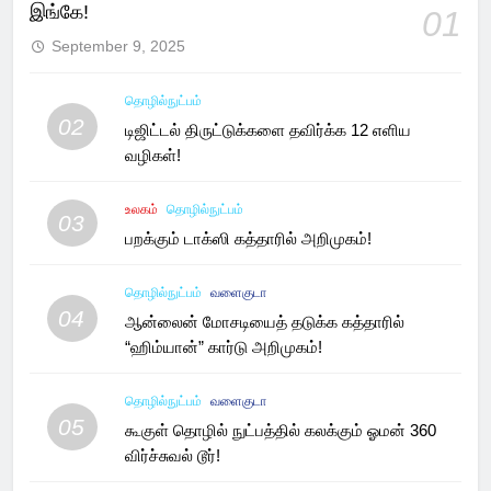
இங்கே!
01
September 9, 2025
தொழில்நுட்பம்
02
டிஜிட்டல் திருட்டுக்களை தவிர்க்க 12 எளிய
வழிகள்!
உலகம்
தொழில்நுட்பம்
03
பறக்கும் டாக்ஸி கத்தாரில் அறிமுகம்!
தொழில்நுட்பம்
வளைகுடா
04
ஆன்லைன் மோசடியைத் தடுக்க கத்தாரில்
“ஹிம்யான்” கார்டு அறிமுகம்!
தொழில்நுட்பம்
வளைகுடா
05
கூகுள் தொழில் நுட்பத்தில் கலக்கும் ஓமன் 360
விர்ச்சுவல் டூர்!