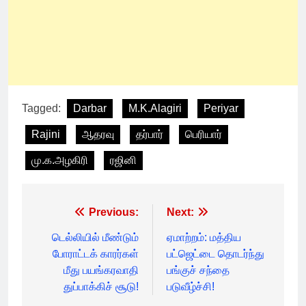
Tagged:
Darbar
M.K.Alagiri
Periyar
Rajini
ஆதரவு
தர்பார்
பெரியார்
மு.க.அழகிரி
ரஜினி
Post
Previous:
Next:
navigation
டெல்லியில் மீண்டும்
ஏமாற்றம்: மத்திய
போராட்டக் காரர்கள்
பட்ஜெட்டை தொடர்ந்து
மீது பயங்கரவாதி
பங்குச் சந்தை
துப்பாக்கிச் சூடு!
படுவீழ்ச்சி!