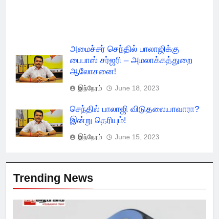
அமைச்சர் செந்தில் பாலாஜிக்கு
பைபாஸ் சர்ஜரி – அமலாக்கத்துறை
ஆலோசனை!
இந்நேரம்
June 18, 2023
செந்தில் பாலாஜி விடுதலையாவாரா?
இன்று தெரியும்!
இந்நேரம்
June 15, 2023
Trending News