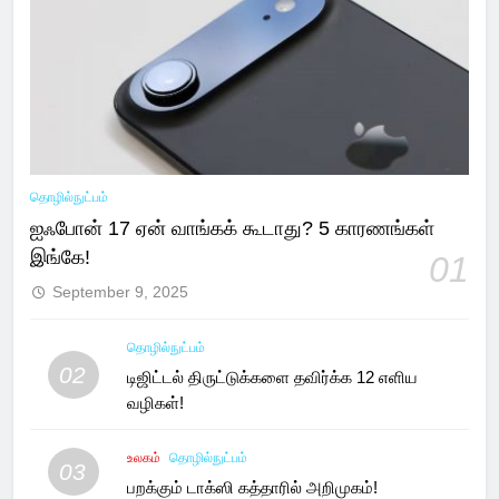
தொழில்நுட்பம்
ஐஃபோன் 17 ஏன் வாங்கக் கூடாது? 5 காரணங்கள்
இங்கே!
01
September 9, 2025
தொழில்நுட்பம்
02
டிஜிட்டல் திருட்டுக்களை தவிர்க்க 12 எளிய
வழிகள்!
உலகம்
தொழில்நுட்பம்
03
பறக்கும் டாக்ஸி கத்தாரில் அறிமுகம்!