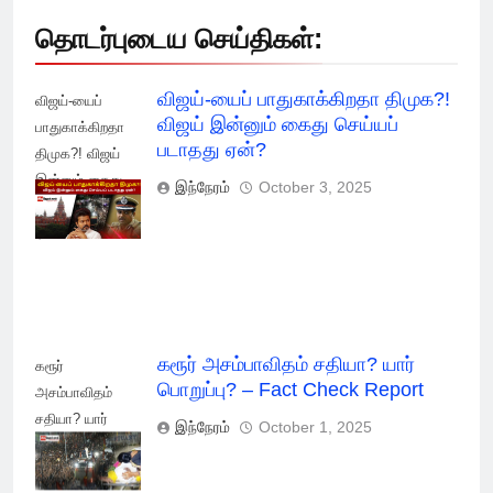
தொடர்புடைய செய்திகள்:
விஜய்-யைப் பாதுகாக்கிறதா திமுக?!
விஜய்-யைப்
விஜய் இன்னும் கைது செய்யப்
பாதுகாக்கிறதா
படாதது ஏன்?
திமுக?! விஜய்
இன்னும் கைது
இந்நேரம்
October 3, 2025
செய்யப் படாதது
ஏன்?
கரூர் அசம்பாவிதம் சதியா? யார்
கரூர்
பொறுப்பு? – Fact Check Report
அசம்பாவிதம்
சதியா? யார்
இந்நேரம்
October 1, 2025
பொறுப்பு? - Fact
Check Report