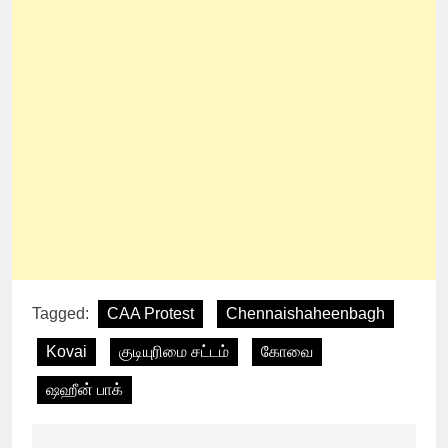
Tagged:
CAA Protest
Chennaishaheenbagh
Kovai
குடியுரிமை சட்டம்
கோவை
ஷஹீன் பாக்