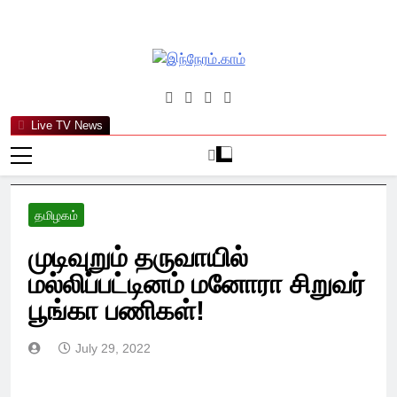
Skip
to
content
இந்நேரம்.காம்
செய்திகளுக்கு அப்பால்…
Live TV News
தமிழகம்
முடிவுறும் தருவாயில்
மல்லிப்பட்டினம் மனோரா சிறுவர்
பூங்கா பணிகள்!
July 29, 2022