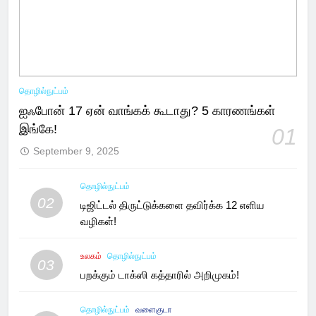
தொழில்நுட்பம்
ஐஃபோன் 17 ஏன் வாங்கக் கூடாது? 5 காரணங்கள்
இங்கே!
01
September 9, 2025
தொழில்நுட்பம்
02
டிஜிட்டல் திருட்டுக்களை தவிர்க்க 12 எளிய
வழிகள்!
உலகம்
தொழில்நுட்பம்
03
பறக்கும் டாக்ஸி கத்தாரில் அறிமுகம்!
தொழில்நுட்பம்
வளைகுடா