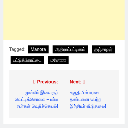
Tagged:
Manora
அதிராம்பட்டினம்
தஞ்சாவூர்
பட்டுக்கோட்டை
மனோரா
Post
Previous:
Next:
navigation
முஸ்லீம் இளைஞர்
சவூதியில் மரண
வெட்டிக்கொலை – மர்ம
தண்டனை பெற்ற
நபர்கள் வெறிச்செயல்!
இந்தியர் விடுதலை!