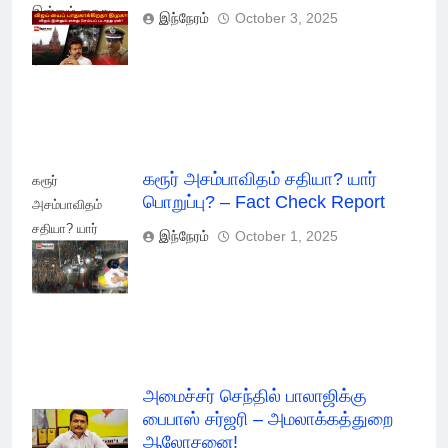
இன்னும் கைது
இந்நேரம்
October 3, 2025
செய்யப் படாதது
ஏன்?
கரூர் அசம்பாவிதம் சதியா? யார்
கரூர்
பொறுப்பு? – Fact Check Report
அசம்பாவிதம்
சதியா? யார்
இந்நேரம்
October 1, 2025
பொறுப்பு? - Fact
Check Report
அமைச்சர் செந்தில் பாலாஜிக்கு
பைபாஸ் சர்ஜரி – அமலாக்கத்துறை
ஆலோசனை!