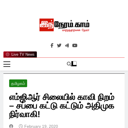
Skip
to
content
இந்நேரம்.காம்
செய்திகளுக்கு அப்பால்…
Live TV News
தமிழகம்
எம்ஜிஆர் சிலையில் காவி நிறம்
– சப்பை கட்டு கட்டும் அதிமுக
நிர்வாகி!
February 19, 2020