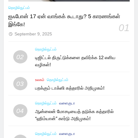
தொழில்நுட்பம்
ஐஃபோன் 17 ஏன் வாங்கக் கூடாது? 5 காரணங்கள்
இங்கே!
01
September 9, 2025
தொழில்நுட்பம்
02
டிஜிட்டல் திருட்டுக்களை தவிர்க்க 12 எளிய
வழிகள்!
உலகம்
தொழில்நுட்பம்
03
பறக்கும் டாக்ஸி கத்தாரில் அறிமுகம்!
தொழில்நுட்பம்
வளைகுடா
04
ஆன்லைன் மோசடியைத் தடுக்க கத்தாரில்
“ஹிம்யான்” கார்டு அறிமுகம்!
தொழில்நுட்பம்
வளைகுடா