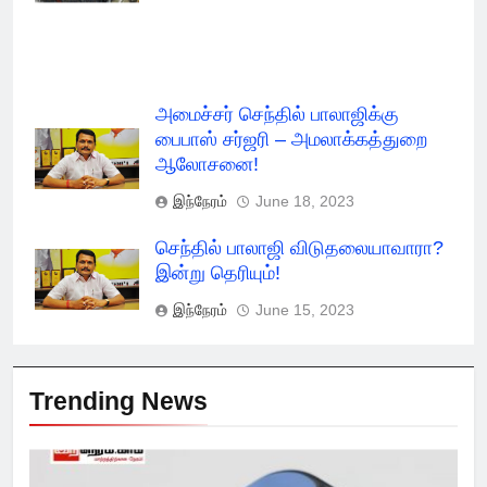
அமைச்சர் செந்தில் பாலாஜிக்கு
பைபாஸ் சர்ஜரி – அமலாக்கத்துறை
ஆலோசனை!
இந்நேரம்
June 18, 2023
செந்தில் பாலாஜி விடுதலையாவாரா?
இன்று தெரியும்!
இந்நேரம்
June 15, 2023
Trending News