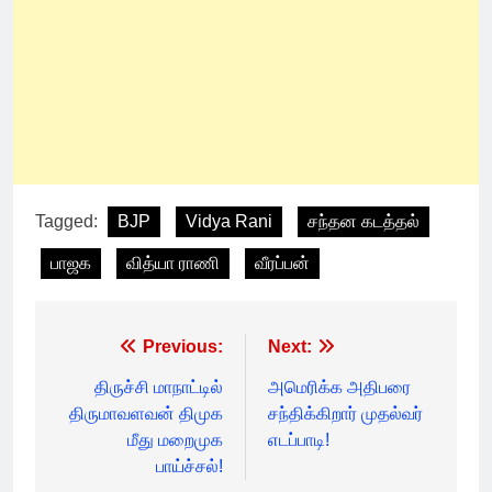
Tagged:
BJP
Vidya Rani
சந்தன கடத்தல்
பாஜக
வித்யா ராணி
வீரப்பன்
Post
Previous:
Next:
navigation
திருச்சி மாநாட்டில்
அமெரிக்க அதிபரை
திருமாவளவன் திமுக
சந்திக்கிறார் முதல்வர்
மீது மறைமுக
எடப்பாடி!
பாய்ச்சல்!