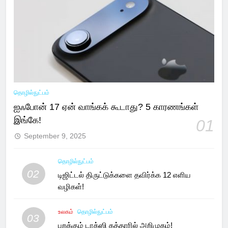
தொழில்நுட்பம்
ஐஃபோன் 17 ஏன் வாங்கக் கூடாது? 5 காரணங்கள்
இங்கே!
01
September 9, 2025
தொழில்நுட்பம்
02
டிஜிட்டல் திருட்டுக்களை தவிர்க்க 12 எளிய
வழிகள்!
உலகம்
தொழில்நுட்பம்
03
பறக்கும் டாக்ஸி கத்தாரில் அறிமுகம்!