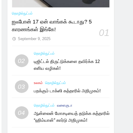
தொழில்நுட்பம்
ஐஃபோன் 17 ஏன் வாங்கக் கூடாது? 5
காரணங்கள் இங்கே!
01
September 9, 2025
தொழில்நுட்பம்
02
டிஜிட்டல் திருட்டுக்களை தவிர்க்க 12
எளிய வழிகள்!
உலகம்
தொழில்நுட்பம்
03
பறக்கும் டாக்ஸி கத்தாரில் அறிமுகம்!
தொழில்நுட்பம்
வளைகுடா
04
ஆன்லைன் மோசடியைத் தடுக்க கத்தாரில்
“ஹிம்யான்” கார்டு அறிமுகம்!