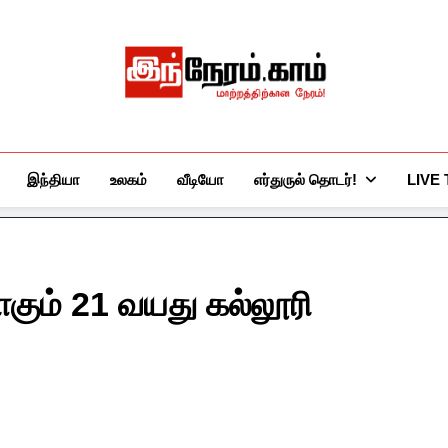
இந்நேரம்.காம்
செய்திகளுக்கு அப்பால்…
இந்தியா
உலகம்
வீடியோ
எர்துருல் தொடர்!
LIVE
கும் 21 வயது கல்லூரி