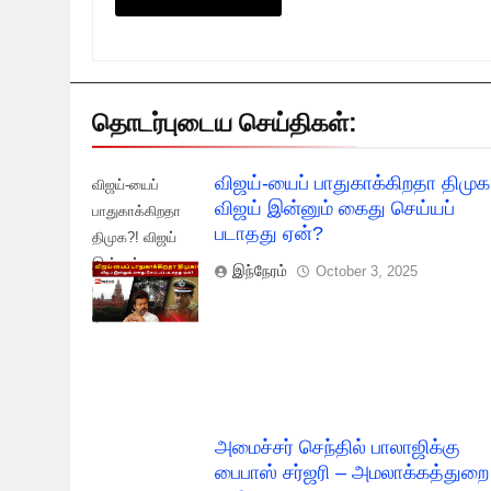
தொடர்புடைய செய்திகள்:
விஜய்-யைப் பாதுகாக்கிறதா திமுக
விஜய்-யைப்
விஜய் இன்னும் கைது செய்யப்
பாதுகாக்கிறதா
படாதது ஏன்?
திமுக?! விஜய்
இன்னும் கைது
இந்நேரம்
October 3, 2025
செய்யப் படாதது
ஏன்?
அமைச்சர் செந்தில் பாலாஜிக்கு
பைபாஸ் சர்ஜரி – அமலாக்கத்துறை