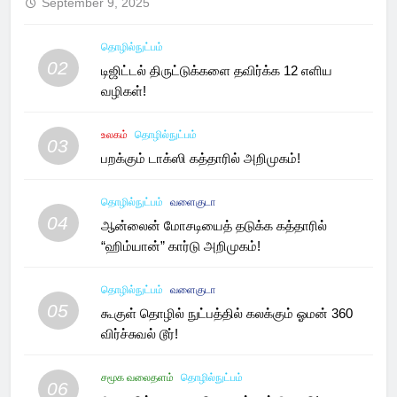
September 9, 2025
தொழில்நுட்பம்
02
டிஜிட்டல் திருட்டுக்களை தவிர்க்க 12 எளிய
வழிகள்!
உலகம்
தொழில்நுட்பம்
03
பறக்கும் டாக்ஸி கத்தாரில் அறிமுகம்!
தொழில்நுட்பம்
வளைகுடா
04
ஆன்லைன் மோசடியைத் தடுக்க கத்தாரில்
“ஹிம்யான்” கார்டு அறிமுகம்!
தொழில்நுட்பம்
வளைகுடா
05
கூகுள் தொழில் நுட்பத்தில் கலக்கும் ஓமன் 360
விர்ச்சுவல் டூர்!
சமூக வலைதளம்
தொழில்நுட்பம்
06