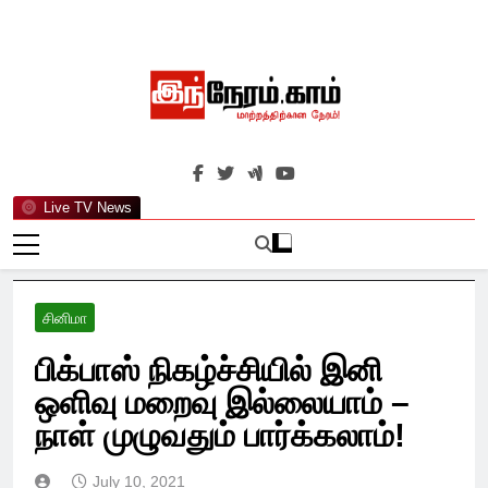
Skip
to
content
இந்நேரம்.காம்
செய்திகளுக்கு அப்பால்…
Live TV News
சினிமா
பிக்பாஸ் நிகழ்ச்சியில் இனி
ஒளிவு மறைவு இல்லையாம் –
நாள் முழுவதும் பார்க்கலாம்!
July 10, 2021