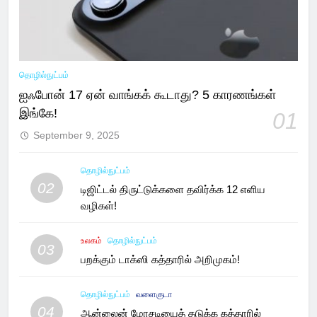
தொழில்நுட்பம்
ஐஃபோன் 17 ஏன் வாங்கக் கூடாது? 5 காரணங்கள்
இங்கே!
01
September 9, 2025
தொழில்நுட்பம்
02
டிஜிட்டல் திருட்டுக்களை தவிர்க்க 12 எளிய
வழிகள்!
உலகம்
தொழில்நுட்பம்
03
பறக்கும் டாக்ஸி கத்தாரில் அறிமுகம்!
தொழில்நுட்பம்
வளைகுடா
04
ஆன்லைன் மோசடியைத் தடுக்க கத்தாரில்