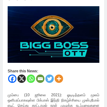
Share this News:
மும்பை (10 ஜூலை 2021): ஓடிடித்தளம் மூலம்
ஒளிபரப்பாகவுள்ள பிக்பாஸ் இந்தி நிகழ்ச்சியை முன்புபோல்
எடிட் செய்து காட்டாமல் நாள் முழுக்க நடப்பவைகளை