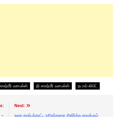
காஷ்மீர் ஃபைல்ஸ்
தி காஷ்மீர் ஃபைல்ஸ்
நடாவ் லிபிட்
s:
Next:
 –
உலக கால்பந்தாட்ட ரசிகர்களை சிலிர்க்க வைக்கும்