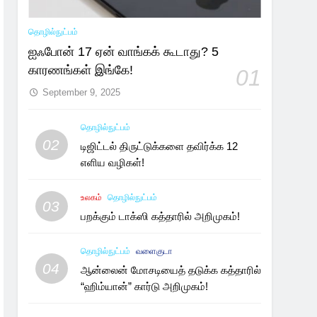
தொழில்நுட்பம்
ஐஃபோன் 17 ஏன் வாங்கக் கூடாது? 5
காரணங்கள் இங்கே!
01
September 9, 2025
தொழில்நுட்பம்
02
டிஜிட்டல் திருட்டுக்களை தவிர்க்க 12
எளிய வழிகள்!
உலகம்
தொழில்நுட்பம்
03
பறக்கும் டாக்ஸி கத்தாரில் அறிமுகம்!
தொழில்நுட்பம்
வளைகுடா
04
ஆன்லைன் மோசடியைத் தடுக்க கத்தாரில்
“ஹிம்யான்” கார்டு அறிமுகம்!