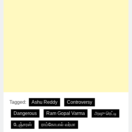
Tagged:
Ashu Reddy
Controversy
Dangerous
Ram Gopal Varma
அஷு ரெட்டி
டேஞ்சரஸ்
ராம்கோபால் வர்மா