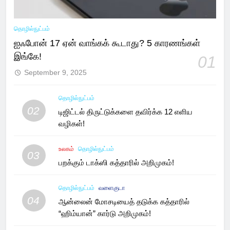
தொழில்நுட்பம்
ஐஃபோன் 17 ஏன் வாங்கக் கூடாது? 5 காரணங்கள்
இங்கே!
01
September 9, 2025
தொழில்நுட்பம்
02
டிஜிட்டல் திருட்டுக்களை தவிர்க்க 12 எளிய
வழிகள்!
உலகம்
தொழில்நுட்பம்
03
பறக்கும் டாக்ஸி கத்தாரில் அறிமுகம்!
தொழில்நுட்பம்
வளைகுடா
04
ஆன்லைன் மோசடியைத் தடுக்க கத்தாரில்
“ஹிம்யான்” கார்டு அறிமுகம்!