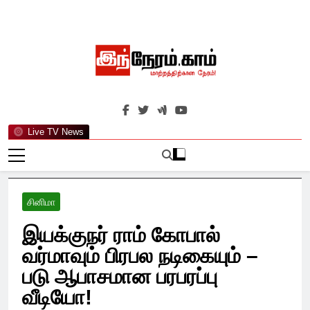
Skip
to
content
இந்நேரம்.காம்
செய்திகளுக்கு அப்பால்…
Live TV News
சினிமா
இயக்குநர் ராம் கோபால்
வர்மாவும் பிரபல நடிகையும் –
படு ஆபாசமான பரபரப்பு
வீடியோ!