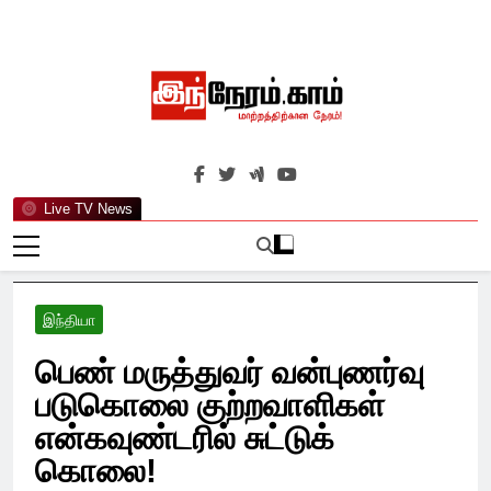
Skip
to
content
இந்நேரம்.காம்
செய்திகளுக்கு அப்பால்…
Live TV News
இந்தியா
பெண் மருத்துவர் வன்புணர்வு
படுகொலை குற்றவாளிகள்
என்கவுண்டரில் சுட்டுக்
கொலை!