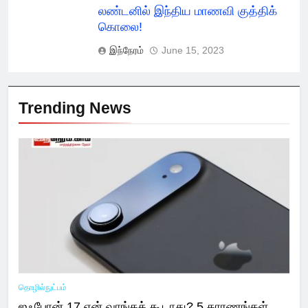
லண்டனில் இந்திய மாணவி குத்திக்
கொலை!
இந்நேரம்
June 15, 2023
Trending News
தொழில்நுட்பம்
ஐஃபோன் 17 ஏன் வாங்கக் கூடாது? 5 காரணங்கள்