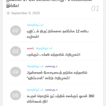
இங்கே!
01
September 9, 2025
தொழில்நுட்பம்
02
டிஜிட்டல் திருட்டுக்களை தவிர்க்க 12 எளிய
வழிகள்!
உலகம்
தொழில்நுட்பம்
03
பறக்கும் டாக்ஸி கத்தாரில் அறிமுகம்!
தொழில்நுட்பம்
வளைகுடா
04
ஆன்லைன் மோசடியைத் தடுக்க கத்தாரில்
“ஹிம்யான்” கார்டு அறிமுகம்!
தொழில்நுட்பம்
வளைகுடா
05
கூகுள் தொழில் நுட்பத்தில் கலக்கும் ஓமன் 360
விர்ச்சுவல் டூர்!