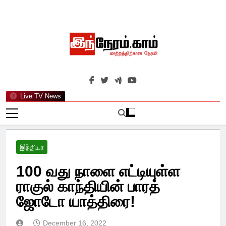
Skip
to
content
இந்நேரம்.காம்
செய்திகளுக்கு அப்பால்…
Live TV News
இந்தியா
100 வது நாளை எட்டியுள்ள
ராகுல் காந்தியின் பாரத்
ஜோடோ யாத்திரை!
December 16, 2022