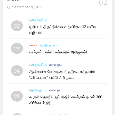
01
September 9, 2025
தொழில்நுட்பம்
02
டிஜிட்டல் திருட்டுக்களை தவிர்க்க 12 எளிய
வழிகள்!
உலகம்
தொழில்நுட்பம்
03
பறக்கும் டாக்ஸி கத்தாரில் அறிமுகம்!
தொழில்நுட்பம்
வளைகுடா
04
ஆன்லைன் மோசடியைத் தடுக்க கத்தாரில்
“ஹிம்யான்” கார்டு அறிமுகம்!
தொழில்நுட்பம்
வளைகுடா
05
கூகுள் தொழில் நுட்பத்தில் கலக்கும் ஓமன் 360
விர்ச்சுவல் டூர்!