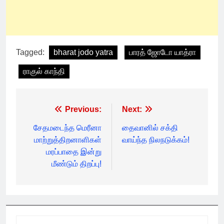
Tagged:
bharat jodo yatra
பாரத் ஜோடோ யாத்ரா
ராகுல் காந்தி
Post
Previous:
Next:
navigation
சேதமடைந்த மெரீனா
தைவானில் சக்தி
மாற்றுத்திறனாளிகள்
வாய்ந்த நிலநடுக்கம்!
மரப்பாதை இன்று
மீண்டும் திறப்பு!