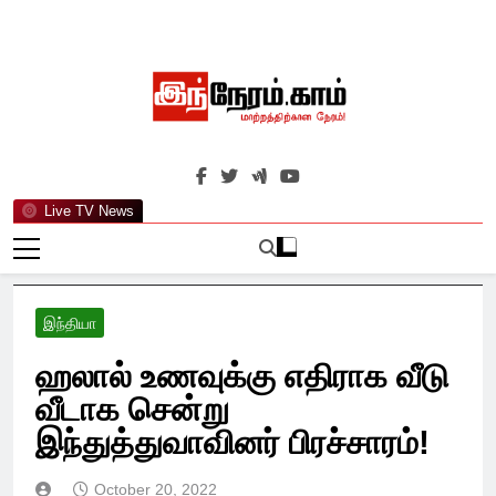
Skip
to
content
இந்நேரம்.காம்
செய்திகளுக்கு அப்பால்…
Live TV News
இந்தியா
ஹலால் உணவுக்கு எதிராக வீடு
வீடாக சென்று
இந்துத்துவாவினர் பிரச்சாரம்!
October 20, 2022