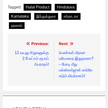
Tagged:
Halal Product
Hindutuva
Karnataka
இந்துத்துவா
கர்நாடகா
ஹலால்
Post
Previous:
Next:
navigation
12 வயது சிறுவனுக்கு
பெண்கள் மீதான
2.9 லட்சம் ரூபாய்
மரியாதை இதுதானா?
அபராதம்!
– மோடி மீது
மல்லிகார்ஜுன் கார்கே
கடும் விமர்சனம்!