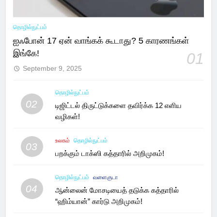
தொழில்நுட்பம்
ஐஃபோன் 17 ஏன் வாங்கக் கூடாது? 5 காரணங்கள்
இங்கே!
01
September 9, 2025
தொழில்நுட்பம்
02
டிஜிட்டல் திருட்டுக்களை தவிர்க்க 12 எளிய
வழிகள்!
உலகம்
தொழில்நுட்பம்
03
பறக்கும் டாக்ஸி கத்தாரில் அறிமுகம்!
தொழில்நுட்பம்
வளைகுடா
04
ஆன்லைன் மோசடியைத் தடுக்க கத்தாரில்
“ஹிம்யான்” கார்டு அறிமுகம்!