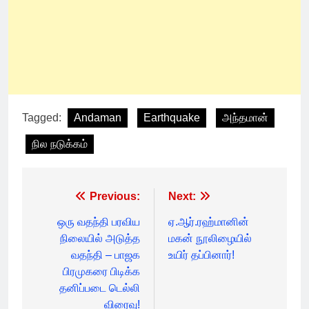
Tagged:
Andaman
Earthquake
அந்தமான்
நில நடுக்கம்
Post
Previous:
Next:
navigation
ஒரு வதந்தி பரவிய
ஏ.ஆர்.ரஹ்மானின்
நிலையில் அடுத்த
மகன் நூலிழையில்
வதந்தி – பாஜக
உயிர் தப்பினார்!
பிரமுகரை பிடிக்க
தனிப்படை டெல்லி
விரைவு!