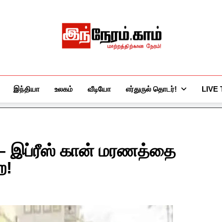
இந்நேரம்.காம்
செய்திகளுக்கு அப்பால்…
இந்தியா
உலகம்
வீடியோ
எர்துருல் தொடர்!
LIVE
 – இப்ரீஸ் கான் மரணத்தை
ை!