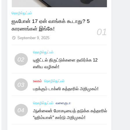
தொழில்நுட்பம்
ஐஃபோன் 17 ஏன் வாங்கக் கூடாது? 5
காரணங்கள் இங்கே!
01
September 9, 2025
தொழில்நுட்பம்
02
டிஜிட்டல் திருட்டுக்களை தவிர்க்க 12
எளிய வழிகள்!
உலகம்
தொழில்நுட்பம்
03
பறக்கும் டாக்ஸி கத்தாரில் அறிமுகம்!
தொழில்நுட்பம்
வளைகுடா
04
ஆன்லைன் மோசடியைத் தடுக்க கத்தாரில்
“ஹிம்யான்” கார்டு அறிமுகம்!