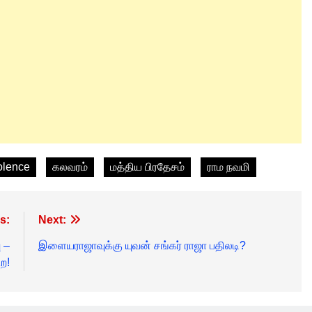
olence
கலவரம்
மத்திய பிரதேசம்
ராம நவமி
s:
Next:
 –
இளையராஜாவுக்கு யுவன் சங்கர் ராஜா பதிலடி?
ை!