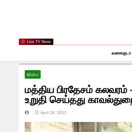
Skip
to
content
Live TV News
வளைகுடா
இந்தியா
மத்திய பிரதேசம் கலவரம்
உறுதி செய்தது காவல்துற
April 18, 2022