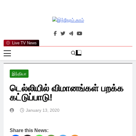
Skip
to
content
இந்நேரம்.காம்
செய்திகளுக்கு அப்பால்…
Live TV News
இந்தியா
டெல்லியில் விமானங்கள் பறக்க
கட்டுப்பாடு!
January 13, 2020
Share this News: