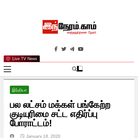
Skip
to
content
இந்நேரம்.காம்
செய்திகளுக்கு அப்பால்…
Live TV News
இந்தியா
பல லட்சம் மக்கள் பங்கேற்ற
குடியுரிமை சட்ட எதிர்ப்பு
போராட்டம்!
January 18, 2020