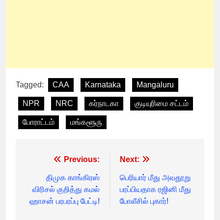
Tagged:
CAA
Karnataka
Mangaluru
NPR
NRC
கர்நாடகா
குடியுரிமை சட்டம்
போராட்டம்
மங்களூரு
Post
Previous:
Next:
navigation
திமுக காங்கிரஸ்
பெரியார் மீது அவதூறு
விரிசல் குறித்து கமல்
பரப்பியதாக ரஜினி மீது
ஹாசன் பரபரப்பு பேட்டி!
போலீசில் புகார்!