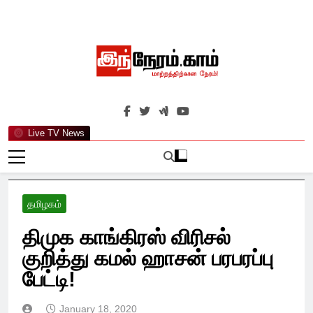
Skip
to
content
இந்நேரம்.காம்
செய்திகளுக்கு அப்பால்…
Live TV News
தமிழகம்
திமுக காங்கிரஸ் விரிசல்
குறித்து கமல் ஹாசன் பரபரப்பு
பேட்டி!
January 18, 2020