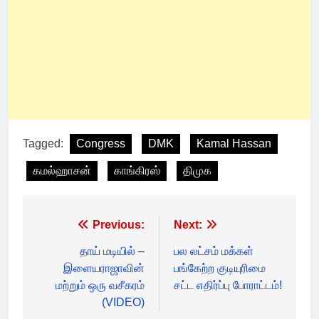
Tagged:
Congress
DMK
Kamal Hassan
கமல்ஹாசன்
காங்கிரஸ்
திமுக
Post
Previous:
Next:
navigation
தாய் மடியில் –
பல லட்சம் மக்கள்
இளையராஜாவின்
பங்கேற்ற குடியுரிமை
மற்றும் ஒரு வசீகரம்
சட்ட எதிர்ப்பு போராட்டம்!
(VIDEO)