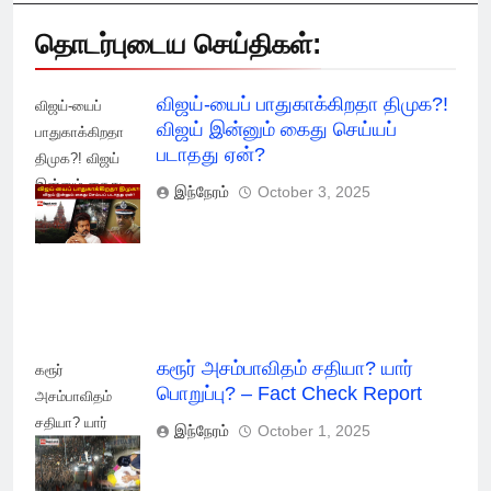
தொடர்புடைய செய்திகள்:
விஜய்-யைப் பாதுகாக்கிறதா திமுக?!
விஜய்-யைப்
விஜய் இன்னும் கைது செய்யப்
பாதுகாக்கிறதா
படாதது ஏன்?
திமுக?! விஜய்
இன்னும் கைது
இந்நேரம்
October 3, 2025
செய்யப் படாதது
ஏன்?
கரூர் அசம்பாவிதம் சதியா? யார்
கரூர்
பொறுப்பு? – Fact Check Report
அசம்பாவிதம்
சதியா? யார்
இந்நேரம்
October 1, 2025
பொறுப்பு? - Fact
Check Report