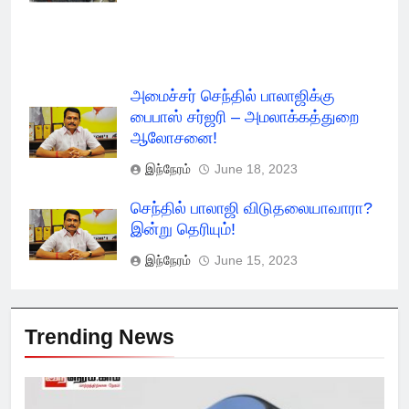
அமைச்சர் செந்தில் பாலாஜிக்கு
பைபாஸ் சர்ஜரி – அமலாக்கத்துறை
ஆலோசனை!
இந்நேரம்
June 18, 2023
செந்தில் பாலாஜி விடுதலையாவாரா?
இன்று தெரியும்!
இந்நேரம்
June 15, 2023
Trending News