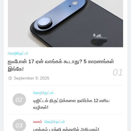
தொழில்நுட்பம்
ஐஃபோன் 17 ஏன் வாங்கக் கூடாது? 5 காரணங்கள்
இங்கே!
01
September 9, 2025
தொழில்நுட்பம்
02
டிஜிட்டல் திருட்டுக்களை தவிர்க்க 12 எளிய
வழிகள்!
உலகம்
தொழில்நுட்பம்
03
பறக்கும் டாக்ஸி கத்தாரில் அறிமுகம்!