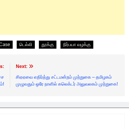
 Case
டெல்லி
தூக்கு
நிர்பயா வழக்கு
s:
Next:
்ச
சிஏஏவை எதிர்த்து சட்டமன்றம் முற்றுகை – தமிழகம்
ம்!
முழுவதும் ஒரே நாளில் கலெக்டர் அலுவலகம் முற்றுகை!