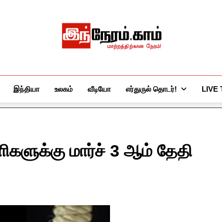
இந்நேரம்.காம்
செய்திகளுக்கு அப்பால்…
இந்தியா
உலகம்
வீடியோ
எர்துருல் தொடர்!
LIVE
ளிகளுக்கு மார்ச் 3 ஆம் தேதி