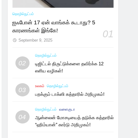
தொழில்நுட்பம்
ஐஃபோன் 17 ஏன் வாங்கக் கூடாது? 5
காரணங்கள் இங்கே!
01
September 9, 2025
தொழில்நுட்பம்
02
டிஜிட்டல் திருட்டுக்களை தவிர்க்க 12
எளிய வழிகள்!
உலகம்
தொழில்நுட்பம்
03
பறக்கும் டாக்ஸி கத்தாரில் அறிமுகம்!
தொழில்நுட்பம்
வளைகுடா
04
ஆன்லைன் மோசடியைத் தடுக்க கத்தாரில்
“ஹிம்யான்” கார்டு அறிமுகம்!