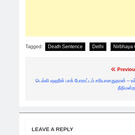
Tagged:
Death Sentence
Delhi
Nirbhaya
Post
Previou
navigation
டெல்லி ஷஹீன் பாக் போராட்டம் சரியானதுதான் – உச
நீதிமன்ற
LEAVE A REPLY