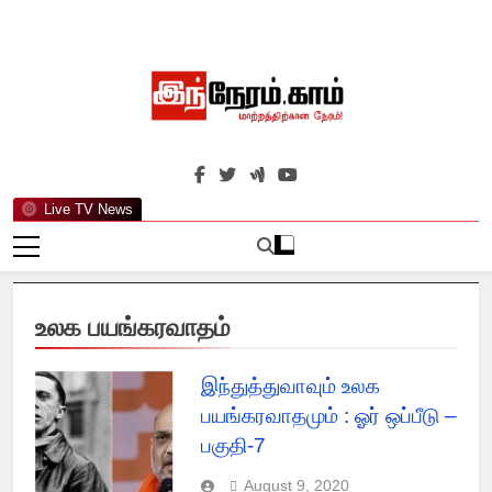
Skip
to
content
இந்நேரம்.காம்
செய்திகளுக்கு அப்பால்…
Live TV News
உலக பயங்கரவாதம்
இந்துத்துவாவும் உலக
பயங்கரவாதமும் : ஓர் ஒப்பீடு –
பகுதி-7
August 9, 2020