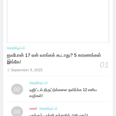
தொழில்நுட்பம்
ஐஃபோன் 17 ஏன் வாங்கக் கூடாது? 5 காரணங்கள்
இங்கே!
01
September 9, 2025
தொழில்நுட்பம்
02
டிஜிட்டல் திருட்டுக்களை தவிர்க்க 12 எளிய
வழிகள்!
உலகம்
தொழில்நுட்பம்
03
பறக்கும் டாக்ஸி கத்தாரில் அறிமுகம்!