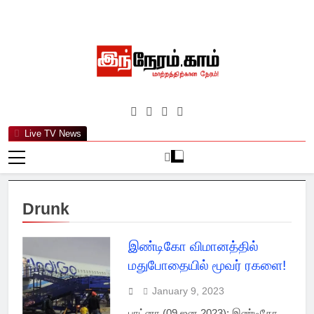
Skip
to
content
இந்நேரம்.காம்
செய்திகளுக்கு அப்பால்…
Live TV News
Drunk
இண்டிகோ விமானத்தில்
மதுபோதையில் மூவர் ரகளை!
January 9, 2023
பாட்னா (09 ஜன 2023): இண்டிகோ