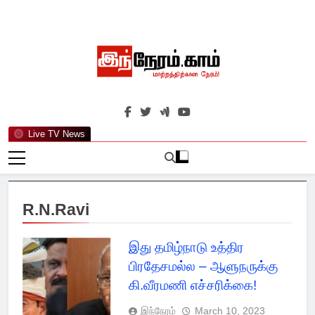
Skip
to
content
இந்நேரம்.காம்
செய்திகளுக்கு அப்பால்…
Live TV News
R.N.Ravi
இது தமிழ்நாடு உத்திர
பிரதேசமல்ல – ஆளுநருக்கு
கி.வீரமணி எச்சரிக்கை!
இந்நேரம்
March 10, 2023