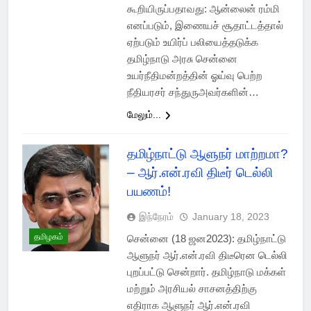
கூறியிருப்பதாவது: ஆன்லைன் ரம்மி
எனப்படும், இணையச் சூதாட்டத்தால்
ஏற்படும் உயிர்ப் பலியைத்தடுக்க
தமிழ்நாடு அரசு சென்னை
உயர்நீதிமன்றத்தின் ஓய்வு பெற்ற
நீதியரசர் சந்துருஅவர்களின்…
மேலும்...
தமிழ்நாட்டு ஆளுநர் மாற்றமா?
– ஆர்.என்.ரவி திடீர் டெல்லி
பயணம்!
இந்நேரம்
January 18, 2023
தமிழகம்
சென்னை (18 ஜன2023): தமிழ்நாட்டு
ஆளுநர் ஆர்.என்.ரவி திடீரென டெல்லி
புறப்பட்டு சென்றார். தமிழ்நாடு மக்கள்
மற்றும் அரசியல் சாசனத்திற்கு
எதிராக ஆளுநர் ஆர்.என்.ரவி