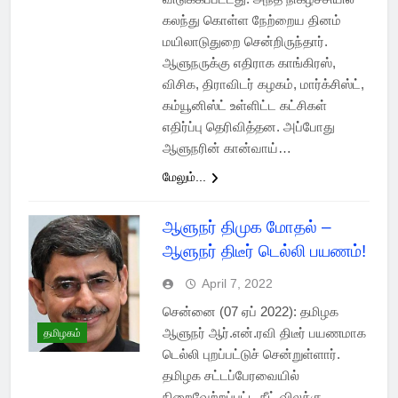
கலந்து கொள்ள நேற்றைய தினம்
மயிலாடுதுறை சென்றிருந்தார்.
ஆளுநருக்கு எதிராக காங்கிரஸ்,
விசிக, திராவிடர் கழகம், மார்க்சிஸ்ட்,
கம்யூனிஸ்ட் உள்ளிட்ட கட்சிகள்
எதிர்ப்பு தெரிவித்தன. அப்போது
ஆளுநரின் கான்வாய்…
மேலும்...
ஆளுநர் திமுக மோதல் –
ஆளுநர் திடீர் டெல்லி பயணம்!
April 7, 2022
சென்னை (07 ஏப் 2022): தமிழக
ஆளுநர் ஆர்.என்.ரவி திடீர் பயணமாக
தமிழகம்
டெல்லி புறப்பட்டுச் சென்றுள்ளார்.
தமிழக சட்டப்பேரவையில்
நிறைவேற்றப்பட்ட நீட் விலக்கு