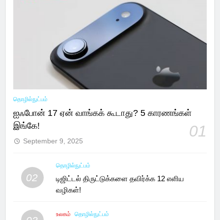
தொழில்நுட்பம்
ஐஃபோன் 17 ஏன் வாங்கக் கூடாது? 5 காரணங்கள்
இங்கே!
01
September 9, 2025
தொழில்நுட்பம்
02
டிஜிட்டல் திருட்டுக்களை தவிர்க்க 12 எளிய
வழிகள்!
உலகம்
தொழில்நுட்பம்