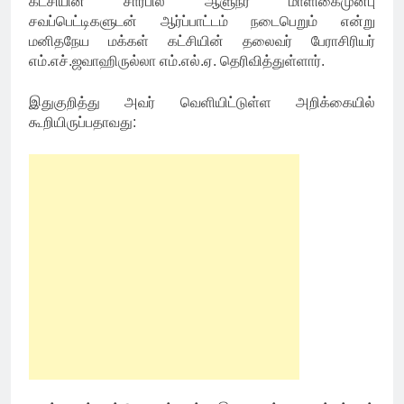
கட்சியின் சார்பில் ஆளுநர் மாளிகைமுன்பு
சவப்பெட்டிகளுடன் ஆர்ப்பாட்டம் நடைபெறும் என்று
மனிதநேய மக்கள் கட்சியின் தலைவர் பேராசிரியர்
எம்.எச்.ஜவாஹிருல்லா எம்.எல்.ஏ. தெரிவித்துள்ளார்.
இதுகுறித்து அவர் வெளியிட்டுள்ள அறிக்கையில்
கூறியிருப்பதாவது: