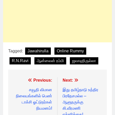
Tagged:
Jawahirulla
Online Rummy
R.N.Ravi
ஆன்லைன் ரம்மி
ஜவாஹிருல்லா
Post
Previous:
Next:
navigation
சவூதி விமான
இது தமிழ்நாடு உத்திர
நிலையங்களில் பெண்
பிரதேசமல்ல –
டாக்சி ஓட்டுநர்கள்
ஆளுநருக்கு
நியமனம்!
கி.வீரமணி
எச்சரிக்கை!