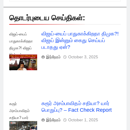
தொடர்புடைய செய்திகள்:
விஜய்-யைப் பாதுகாக்கிறதா திமுக?!
விஜய்-யைப்
விஜய் இன்னும் கைது செய்யப்
பாதுகாக்கிறதா
படாதது ஏன்?
திமுக?! விஜய்
இன்னும் கைது
இந்நேரம்
October 3, 2025
செய்யப் படாதது
ஏன்?
கரூர் அசம்பாவிதம் சதியா? யார்
கரூர்
பொறுப்பு? – Fact Check Report
அசம்பாவிதம்
சதியா? யார்
இந்நேரம்
October 1, 2025
பொறுப்பு? - Fact