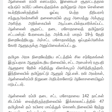
ஆன்லைன் ரம்மி எனப்படும், இணையச் சூதாட்டத்தால்
ஏற்படும் உயிர்ப் பலியைத்தடுக்க தமிழ்நாடு அரசு சென்னை
உயர்நீதிமன்றத்தின் ஓய்வு பெற்ற நீதியரசர்
சந்துருஅவர்களின் தலைமையில் குழு அமைத்து அக்குழு
அளித்த அறிக்கையின் அடிப்படையில்தயாரிக்கப்பட்ட
ஆன்லைன் சூதாட்ட தடை மசோதாவைத் தமிழ்நாடு
சட்டமன்றப் பேரவைகடந்த அக்டோபர் மாதம் 19-ந் தேதி
நிறைவேற்றியது. அச்சட்ட மசோதாவிற்கு ஒப்புதல்அளிக்க
கோரி ஆளுநருக்கு அனுப்பிவைக்கப்பட்டது.
தமிழக அரசு நிறைவேற்றிய சட்டத்தில் சில சந்தேகங்கள்
இருப்பதாக ஆளுநர்கூறிய நிலையில், சட்ட அமைச்சர் ரகுபதி
ஆளுநரை நேரில் சந்தித்து விளக்கமும் அளித்திருந்தார்.
இந்நிலையில் தமிழ்நாட்டு ஆளுநர் ஆர்.என். ரவி அவர்கள்,
ஆன்லைன்ரம்மி நிறுவன அதிபர்களோடு ஆலோசனையிலும்
ஈடுபட்டார்.
ஆன்லைன் ரம்மி தடை சட்ட மசோதாவை 142 நாட்கள்
கிடப்பில் வைத்திருந்தநிலையில் இக்காலகட்டத்தில் 47
தமிழர்கள் தம் உயிரை மாய்த்துக் கொண்டநிலையில் நேற்று