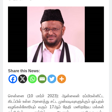
Share this News:
சென்னை (10 மார்ச் 2023): ஆன்லைன் ரம்மிஉள்ளிட்ட
கிடப்பில் உள்ள அனைத்து சட்ட முன்வடிவுகளுக்கும் ஒப்புதல்
வழங்கக்கோரியும் வரும் 17ஆம் தேதி மனிதநேய மக்கள்