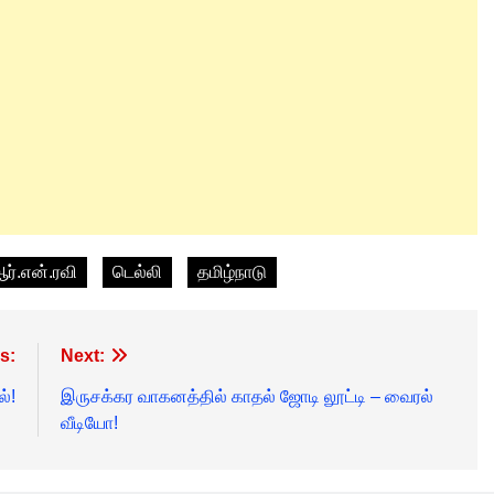
ர்.என்.ரவி
டெல்லி
தமிழ்நாடு
s:
Next:
்!
இருசக்கர வாகனத்தில் காதல் ஜோடி லூட்டி – வைரல்
வீடியோ!