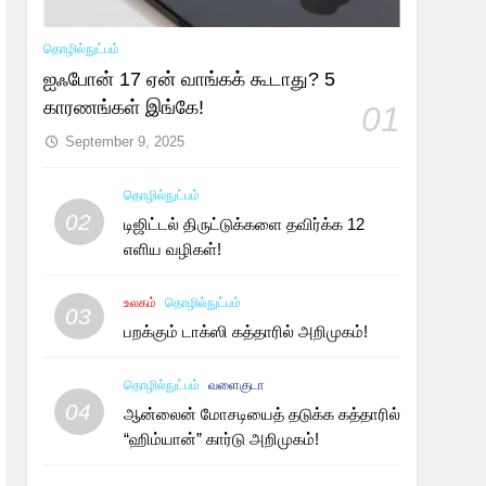
தொழில்நுட்பம்
ஐஃபோன் 17 ஏன் வாங்கக் கூடாது? 5
காரணங்கள் இங்கே!
01
September 9, 2025
தொழில்நுட்பம்
02
டிஜிட்டல் திருட்டுக்களை தவிர்க்க 12
எளிய வழிகள்!
உலகம்
தொழில்நுட்பம்
03
பறக்கும் டாக்ஸி கத்தாரில் அறிமுகம்!
தொழில்நுட்பம்
வளைகுடா
04
ஆன்லைன் மோசடியைத் தடுக்க கத்தாரில்
“ஹிம்யான்” கார்டு அறிமுகம்!