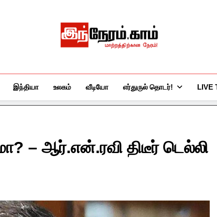
இந்நேரம்.காம்
செய்திகளுக்கு அப்பால்…
இந்தியா
உலகம்
வீடியோ
எர்துருல் தொடர்!
LIVE
ா? – ஆர்.என்.ரவி திடீர் டெல்லி