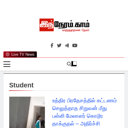
Skip
to
content
இந்நேரம்.காம்
செய்திகளுக்கு அப்பால்…
Live TV News
Student
உத்திர பிரதேசத்தில் கட்டணம்
செலுத்தாத சிறுவன் மீது
பள்ளி மேலாளர் கொடூர
தாக்குதல் – அதிர்ச்சி