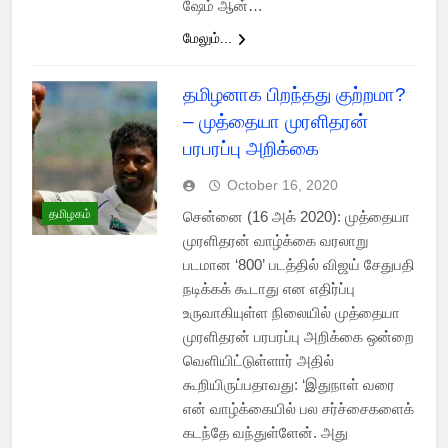
ஷேம் ஆன்…
மேலும்...
தமிழனாக பிறந்தது குற்றமா?
– முத்தையா முரளிதரன்
பரபரப்பு அறிக்கை
October 16, 2020
தமிழகம்
சென்னை (16 அக் 2020): முத்தையா
முரளிதரன் வாழ்க்கை வரலாறு
படமான ‘800’ படத்தில் விஜய் சேதுபதி
நடிக்கக் கூடாது என எதிர்ப்பு
உருவாகியுள்ள நிலையில் முத்தையா
முரளிதரன் பரபரப்பு அறிக்கை ஒன்றை
வெளியிட்டுள்ளார் அதில்
கூறியிருப்பதாவது: ‘இதுநாள்‌ வரை
என்‌ வாழ்க்கையில்‌ பல சர்ச்சைகளைக்
கடந்தே வந்துள்ளேன்‌. அது