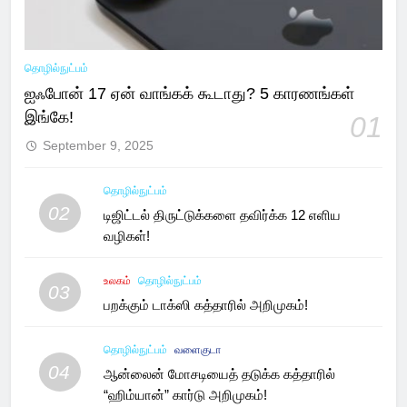
தொழில்நுட்பம்
ஐஃபோன் 17 ஏன் வாங்கக் கூடாது? 5 காரணங்கள்
இங்கே!
01
September 9, 2025
தொழில்நுட்பம்
02
டிஜிட்டல் திருட்டுக்களை தவிர்க்க 12 எளிய
வழிகள்!
உலகம்
தொழில்நுட்பம்
03
பறக்கும் டாக்ஸி கத்தாரில் அறிமுகம்!
தொழில்நுட்பம்
வளைகுடா
04
ஆன்லைன் மோசடியைத் தடுக்க கத்தாரில்
“ஹிம்யான்” கார்டு அறிமுகம்!