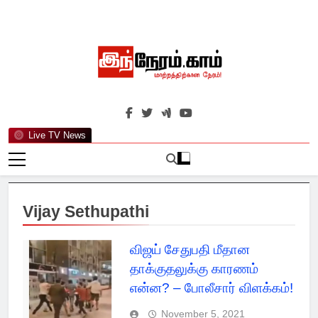
Skip
to
content
இந்நேரம்.காம்
செய்திகளுக்கு அப்பால்…
Live TV News
Vijay Sethupathi
விஜய் சேதுபதி மீதான
தாக்குதலுக்கு காரணம்
என்ன? – போலீசார் விளக்கம்!
November 5, 2021