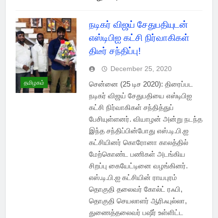
நடிகர் விஜய் சேதுபதியுடன்
எஸ்டிபிஐ கட்சி நிர்வாகிகள்
திடீர் சந்திப்பு!
December 25, 2020
தமிழகம்
சென்னை (25 டிச 2020): திரைப்பட
நடிகர் விஜய் சேதுபதியை எஸ்டிபிஐ
கட்சி நிர்வாகிகள் சந்தித்துப்
பேசியுள்ளனர். வியாழன் அன்று நடந்த
இந்த சந்திப்பின்போது எஸ்.டி.பி.ஐ
கட்சியினர் கொரோனா காலத்தில்
மேற்கொண்ட பணிகள் அடங்கிய
சிறப்பு கையேட்டினை வழங்கினர்.
எஸ்.டி.பி.ஐ கட்சியின் ராயபுரம்
தொகுதி தலைவர் கோல்ட் ரஃபி,
தொகுதி செயலாளர் ஆரிஃபுல்லா,
துணைத்தலைவர் பஷீர் உள்ளிட்ட