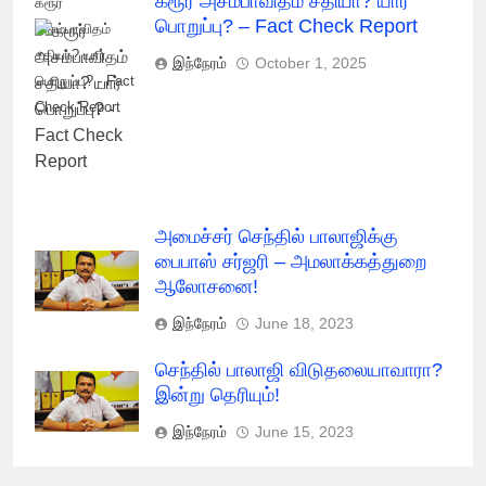
கரூர் அசம்பாவிதம் சதியா? யார்
கரூர்
பொறுப்பு? – Fact Check Report
அசம்பாவிதம்
சதியா? யார்
இந்நேரம்
October 1, 2025
பொறுப்பு? - Fact
Check Report
அமைச்சர் செந்தில் பாலாஜிக்கு
பைபாஸ் சர்ஜரி – அமலாக்கத்துறை
ஆலோசனை!
இந்நேரம்
June 18, 2023
செந்தில் பாலாஜி விடுதலையாவாரா?
இன்று தெரியும்!
இந்நேரம்
June 15, 2023