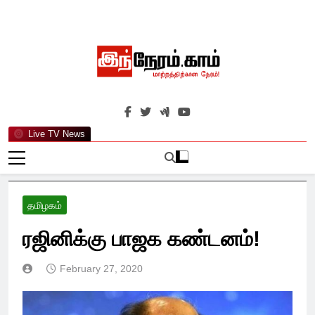
Skip
to
content
இந்நேரம்.காம்
செய்திகளுக்கு அப்பால்…
Live TV News
தமிழகம்
ரஜினிக்கு பாஜக கண்டனம்!
February 27, 2020