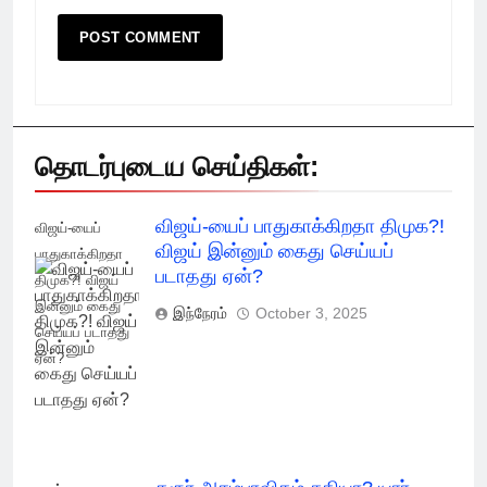
தொடர்புடைய செய்திகள்:
விஜய்-யைப் பாதுகாக்கிறதா திமுக?!
விஜய்-யைப்
விஜய் இன்னும் கைது செய்யப்
பாதுகாக்கிறதா
படாதது ஏன்?
திமுக?! விஜய்
இன்னும் கைது
இந்நேரம்
October 3, 2025
செய்யப் படாதது
ஏன்?