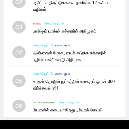
02
டிஜிட்டல் திருட்டுக்களை தவிர்க்க 12 எளிய
வழிகள்!
உலகம்
தொழில்நுட்பம்
03
பறக்கும் டாக்ஸி கத்தாரில் அறிமுகம்!
தொழில்நுட்பம்
வளைகுடா
04
ஆன்லைன் மோசடியைத் தடுக்க கத்தாரில்
“ஹிம்யான்” கார்டு அறிமுகம்!
தொழில்நுட்பம்
வளைகுடா
05
கூகுள் தொழில் நுட்பத்தில் கலக்கும் ஓமன் 360
விர்ச்சுவல் டூர்!
சமூக வலைதளம்
தொழில்நுட்பம்
06
நேபாளில் தடையாகிறது டிக்டாக் செயலி!