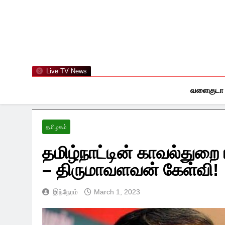
Skip
to
content
Live TV News
வளைகுடா
தமிழகம்
தமிழ்நாட்டின் காவல்துறை 
– திருமாவளவன் கேள்வி!
இந்நேரம்
March 1, 2023