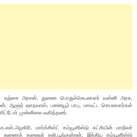
ாளர் உஞ்சை அரசன், துணை பொதுச்செயலாளர் வன்னி அரசு,
ெல்வன், ஆளூர் ஷாநவாஸ், பனையூர் பாபு, மாவட்ட செயலாளர்கள்
ிட்டோர் முன்னிலை வகித்தனர்.
.எஸ்.அழகிரி, மார்க்சிஸ்ட் கம்யூனிஸ்டு கட்சியின் மாநிலச்
 துணைத் தலைவர் கலி.பூங்குன்றன், இந்திய கம்யூனிஸ்டு