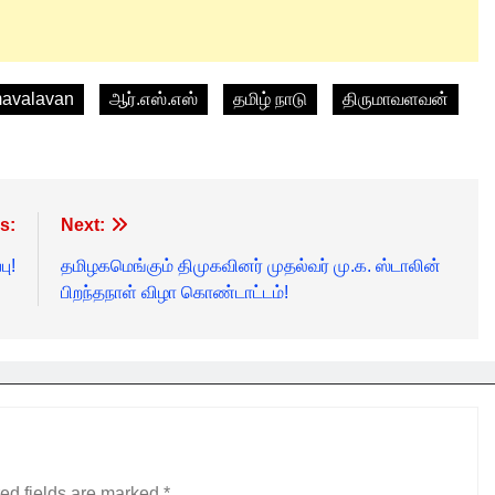
mavalavan
ஆர்.எஸ்.எஸ்
தமிழ் நாடு
திருமாவளவன்
s:
Next:
ு!
தமிழகமெங்கும் திமுகவினர் முதல்வர் மு.க. ஸ்டாலின்
பிறந்தநாள் விழா கொண்டாட்டம்!
ed fields are marked
*