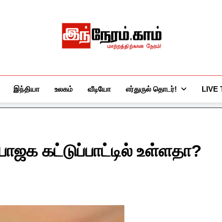
இந்நேரம்.காம்
செய்திகளுக்கு அப்பால்…
இந்தியா
உலகம்
வீடியோ
எர்துருல் தொடர்!
LIVE
பாஜக கட்டுப்பாட்டில் உள்ளதா?