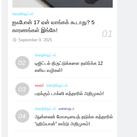
தொழில்நுட்பம்
ஐஃபோன் 17 ஏன் வாங்கக் கூடாது? 5
காரணங்கள் இங்கே!
01
September 9, 2025
தொழில்நுட்பம்
02
டிஜிட்டல் திருட்டுக்களை தவிர்க்க 12
எளிய வழிகள்!
உலகம்
தொழில்நுட்பம்
03
பறக்கும் டாக்ஸி கத்தாரில் அறிமுகம்!
தொழில்நுட்பம்
வளைகுடா
04
ஆன்லைன் மோசடியைத் தடுக்க கத்தாரில்
“ஹிம்யான்” கார்டு அறிமுகம்!