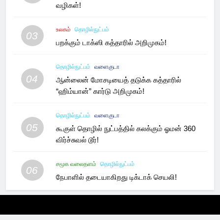
வழிகள்!
உலகம்
தொழில்நுட்பம்
03
பறக்கும் டாக்ஸி கத்தாரில் அறிமுகம்!
தொழில்நுட்பம்
வளைகுடா
04
ஆன்லைன் மோசடியைத் தடுக்க கத்தாரில்
“ஹிம்யான்” கார்டு அறிமுகம்!
தொழில்நுட்பம்
வளைகுடா
05
கூகுள் தொழில் நுட்பத்தில் கலக்கும் ஓமன் 360
விர்ச்சுவல் டூர்!
சமூக வலைதளம்
தொழில்நுட்பம்
06
நேபாளில் தடையாகிறது டிக்டாக் செயலி!