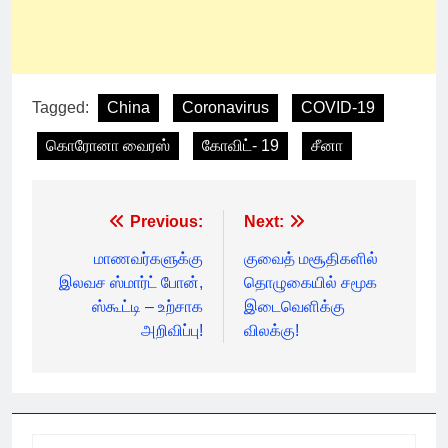
Tagged:
China
Coronavirus
COVID-19
கொரோனா வைரஸ்
கோவிட்- 19
சீனா
Post
Previous:
Next:
navigation
மாணவர்களுக்கு
குவைத் மசூதிகளில்
இலவச ஸ்மார்ட் போன்,
தொழுகையில் சமூக
ஸ்கூட்டி – உற்சாக
இடைவெளிக்கு
அறிவிப்பு!
விலக்கு!