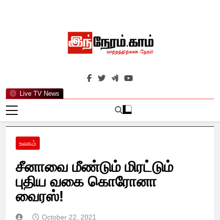
Skip
to
content
இந்நேரம்.காம்
செய்திகளுக்கு அப்பால்…
Live TV News
உலகம்
சீனாவை மீண்டும் மிரட்டும்
புதிய வகை கொரோனா
வைரஸ்!
October 22, 2021