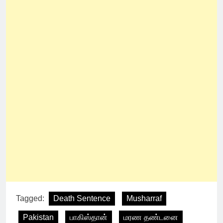
Tagged:
Death Sentence
Musharraf
Pakistan
பாகிஸ்தான்
மரண தண்டனை