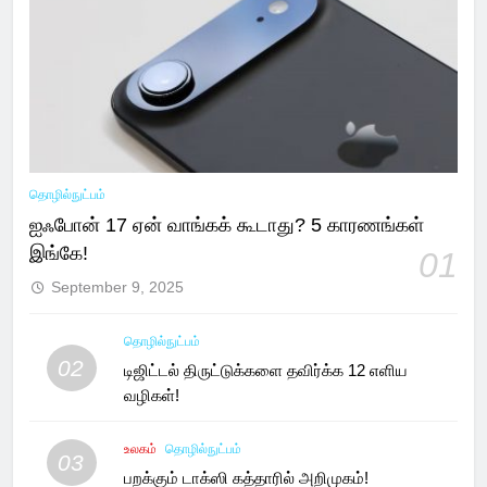
தொழில்நுட்பம்
ஐஃபோன் 17 ஏன் வாங்கக் கூடாது? 5 காரணங்கள்
இங்கே!
01
September 9, 2025
தொழில்நுட்பம்
02
டிஜிட்டல் திருட்டுக்களை தவிர்க்க 12 எளிய
வழிகள்!
உலகம்
தொழில்நுட்பம்
03
பறக்கும் டாக்ஸி கத்தாரில் அறிமுகம்!