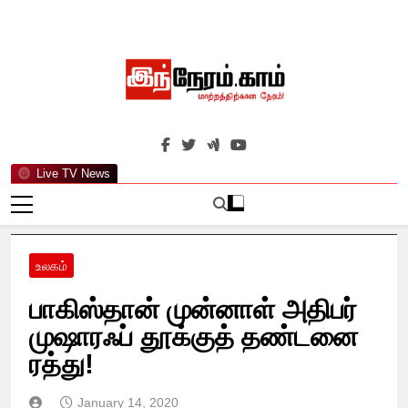
Skip
to
content
இந்நேரம்.காம்
செய்திகளுக்கு அப்பால்…
Live TV News
உலகம்
பாகிஸ்தான் முன்னாள் அதிபர்
முஷாரஃப் தூக்குத் தண்டனை
ரத்து!
January 14, 2020