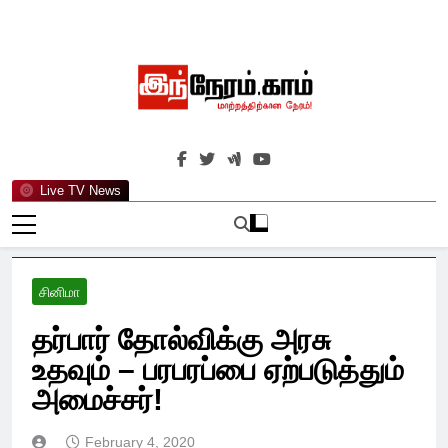
Skip
to
content
இந்நேரம்.காம்
செய்திகளுக்கு அப்பால்…
Live TV News
சினிமா
தர்பார் தோல்விக்கு அரசு
உதவும் – பரபரப்பை ஏற்படுத்தும்
அமைச்சர்!
February 4, 2020