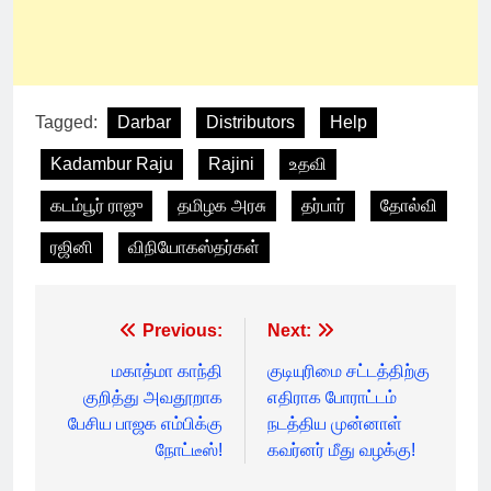
Tagged:
Darbar
Distributors
Help
Kadambur Raju
Rajini
உதவி
கடம்பூர் ராஜு
தமிழக அரசு
தர்பார்
தோல்வி
ரஜினி
விநியோகஸ்தர்கள்
Post
Previous:
Next:
navigation
மகாத்மா காந்தி
குடியுரிமை சட்டத்திற்கு
குறித்து அவதூறாக
எதிராக போராட்டம்
பேசிய பாஜக எம்பிக்கு
நடத்திய முன்னாள்
நோட்டீஸ்!
கவர்னர் மீது வழக்கு!