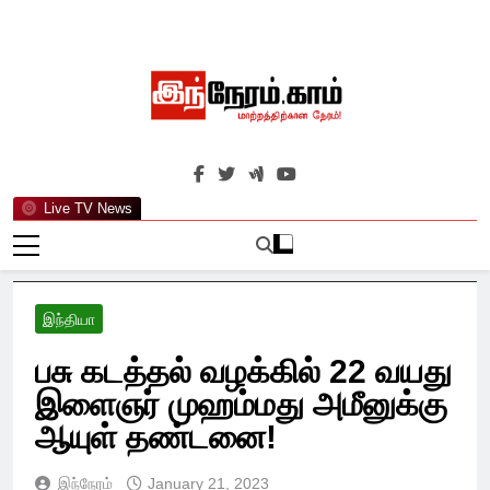
Skip
to
content
இந்நேரம்.காம்
செய்திகளுக்கு அப்பால்…
Live TV News
இந்தியா
பசு கடத்தல் வழக்கில் 22 வயது
இளைஞர் முஹம்மது அமீனுக்கு
ஆயுள் தண்டனை!
இந்நேரம்
January 21, 2023