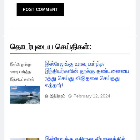
தொடர்புடைய செய்திகள்:
இஸ்ரேலுக்கு உளவு பார்த்த
இஸ்ரேலுக்கு
இந்தியர்களின் தூக்கு தண்டனையை
உளவு பார்த்த
ரத்து செய்து விடுதலை செய்தது
இந்தியர்களின்
கத்தார்!
தூக்கு ரத்து
செய்து விடுதலை
இந்நேரம்
February 12, 2024
செய்தது கத்தார்!
இஸ்ரேலுக்கு எதிரான தீர்மானத்தில்