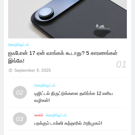
தொழில்நுட்பம்
ஐஃபோன் 17 ஏன் வாங்கக் கூடாது? 5 காரணங்கள்
இங்கே!
01
September 9, 2025
தொழில்நுட்பம்
02
டிஜிட்டல் திருட்டுக்களை தவிர்க்க 12 எளிய
வழிகள்!
உலகம்
தொழில்நுட்பம்
03
பறக்கும் டாக்ஸி கத்தாரில் அறிமுகம்!