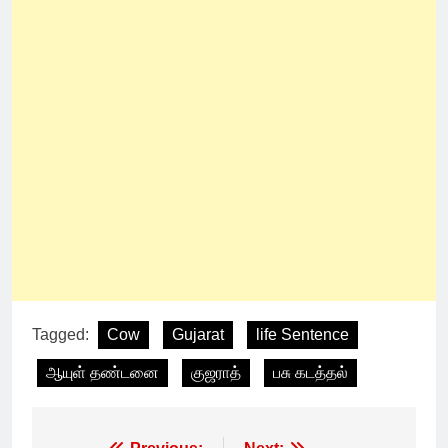
Tagged:
Cow
Gujarat
life Sentence
ஆயுள் தண்டனை
குஜராத்
பசு கடத்தல்