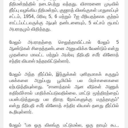
நீதிமன்றத்தில் நடைபெற்று வந்தது. விசாரணை முடிவில்
தீர்ப்பு வழங்கிய நீதிமன்றம், குஜராத் விலங்குகள் பாதுகாப்புச்
சட்டம், 1954, பிரிவு 5, 6 மற்றும் 7ஐ மீறியதற்காக குற்றம்
சாட்டப்பட்டவருக்கு ஆயுள் தண்டனையும், 5 லட்சம் ரூபாய்
அபராதமும் விதித்தது.
மேலும் அபராதத்தை செலுத்தாவிட்டால் மேலும் 5
ஆண்டுகள் சிறைத்தண்டனை அனுபவிக்க வேண்டும் என்று
முதன்மை மாவட்ட மற்றும் அமர்வு நீதிபதி சமீர் வினோத்
சந்திர வியாஸ் உத்தரவிட்டுள்ளார்.
மேலும் அந்த தீர்ப்பில், இந்துக்கள் புனிதமாகக் கருதும்
பசுக்களை அறுப்பது பூமியில் பல பிரச்சனைகளை
ஏற்படுத்தியுள்ளது. “சாணத்தால் ஆன வீடுகள் அணுக்
கதிர்வீச்சால் பாதிக்கப்படுவதில்லை. மாட்டு மூத்திரத்தைப்
பயன்படுத்துவது பல தீராத நோய்களுக்கு மருந்தாகும்”
என்று நீதிபதி சமீர் வினோத் சந்திர வியாஸ் தனது தீர்ப்பில்
கூறியுள்ளார்.
மேலும் “பசு ஒரு விலங்கு மட்டுமல்ல, ஒரு தாயும் கூட.