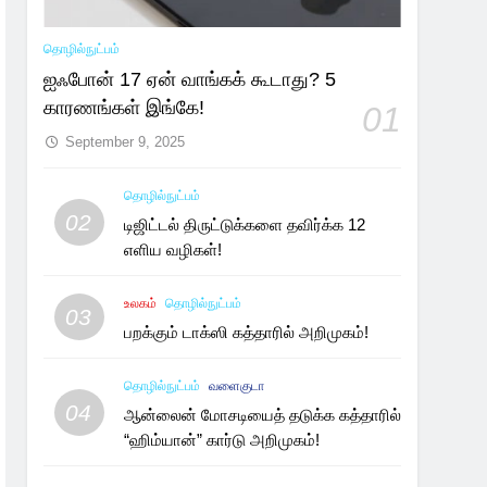
தொழில்நுட்பம்
ஐஃபோன் 17 ஏன் வாங்கக் கூடாது? 5
காரணங்கள் இங்கே!
01
September 9, 2025
தொழில்நுட்பம்
02
டிஜிட்டல் திருட்டுக்களை தவிர்க்க 12
எளிய வழிகள்!
உலகம்
தொழில்நுட்பம்
03
பறக்கும் டாக்ஸி கத்தாரில் அறிமுகம்!
தொழில்நுட்பம்
வளைகுடா
04
ஆன்லைன் மோசடியைத் தடுக்க கத்தாரில்
“ஹிம்யான்” கார்டு அறிமுகம்!