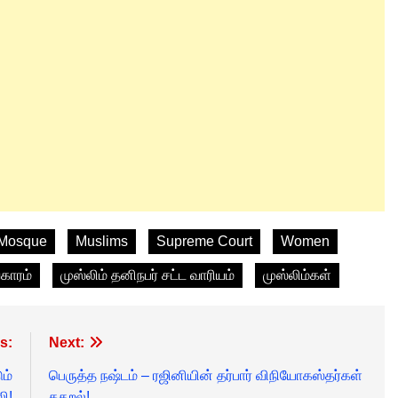
Mosque
Muslims
Supreme Court
Women
காரம்
முஸ்லிம் தனிநபர் சட்ட வாரியம்
முஸ்லிம்கள்
s:
Next:
ம்
பெருத்த நஷ்டம் – ரஜினியின் தர்பார் விநியோகஸ்தர்கள்
ி!
கதறல்!