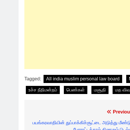
Tagged:
All india muslim personal law board
உச்ச நீதிமன்றம்
பெண்கள்
மசூதி
மத விவ
Post
Previou
navigation
பயங்கரவாதியின் துப்பாக்கிச்சூட்டை அடுத்து மீண்டு
போராட்டத்தால் திணறும் டெல்ல