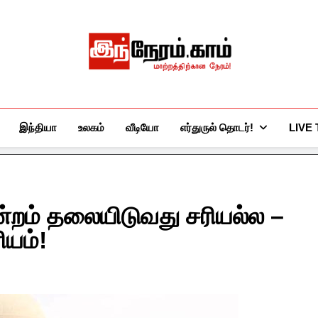
இந்நேரம்.காம்
செய்திகளுக்கு அப்பால்…
இந்தியா
உலகம்
வீடியோ
எர்துருல் தொடர்!
LIVE
ன்றம் தலையிடுவது சரியல்ல –
ியம்!