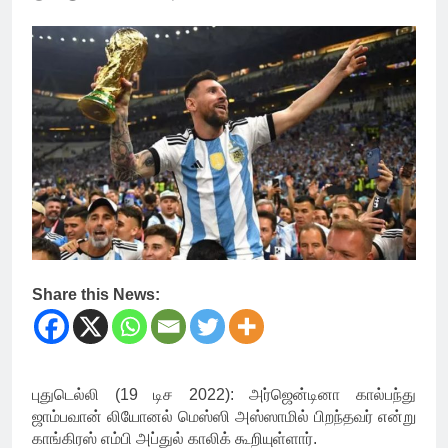
Share this News:
புதுடெல்லி (19 டிச 2022): அர்ஜென்டினா கால்பந்து
ஜாம்பவான் லியோனல் மெஸ்ஸி அஸ்ஸாமில் பிறந்தவர் என்று
காங்கிரஸ் எம்பி அப்துல் காலிக் கூறியுள்ளார்.