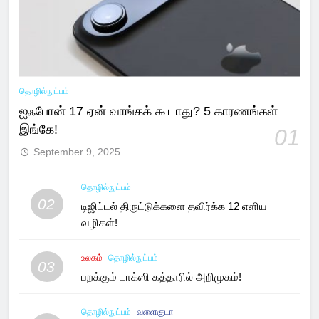
தொழில்நுட்பம்
ஐஃபோன் 17 ஏன் வாங்கக் கூடாது? 5 காரணங்கள்
இங்கே!
01
September 9, 2025
தொழில்நுட்பம்
02
டிஜிட்டல் திருட்டுக்களை தவிர்க்க 12 எளிய
வழிகள்!
உலகம்
தொழில்நுட்பம்
03
பறக்கும் டாக்ஸி கத்தாரில் அறிமுகம்!
தொழில்நுட்பம்
வளைகுடா