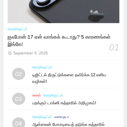
தொழில்நுட்பம்
ஐஃபோன் 17 ஏன் வாங்கக் கூடாது? 5 காரணங்கள்
இங்கே!
01
September 9, 2025
தொழில்நுட்பம்
02
டிஜிட்டல் திருட்டுக்களை தவிர்க்க 12 எளிய
வழிகள்!
உலகம்
தொழில்நுட்பம்
03
பறக்கும் டாக்ஸி கத்தாரில் அறிமுகம்!
தொழில்நுட்பம்
வளைகுடா
04
ஆன்லைன் மோசடியைத் தடுக்க கத்தாரில்