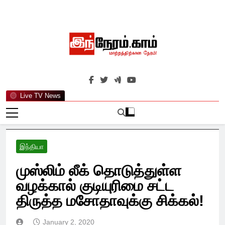
Skip
to
content
இந்நேரம்.காம்
செய்திகளுக்கு அப்பால்…
Live TV News
இந்தியா
முஸ்லிம் லீக் தொடுத்துள்ள
வழக்கால் குடியுரிமை சட்ட
திருத்த மசோதாவுக்கு சிக்கல்!
January 2, 2020