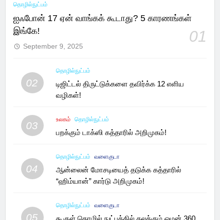
தொழில்நுட்பம்
ஐஃபோன் 17 ஏன் வாங்கக் கூடாது? 5 காரணங்கள்
இங்கே!
01
September 9, 2025
தொழில்நுட்பம்
02
டிஜிட்டல் திருட்டுக்களை தவிர்க்க 12 எளிய
வழிகள்!
உலகம்
தொழில்நுட்பம்
03
பறக்கும் டாக்ஸி கத்தாரில் அறிமுகம்!
தொழில்நுட்பம்
வளைகுடா
04
ஆன்லைன் மோசடியைத் தடுக்க கத்தாரில்
“ஹிம்யான்” கார்டு அறிமுகம்!
தொழில்நுட்பம்
வளைகுடா
05
கூகுள் தொழில் நுட்பத்தில் கலக்கும் ஓமன் 360