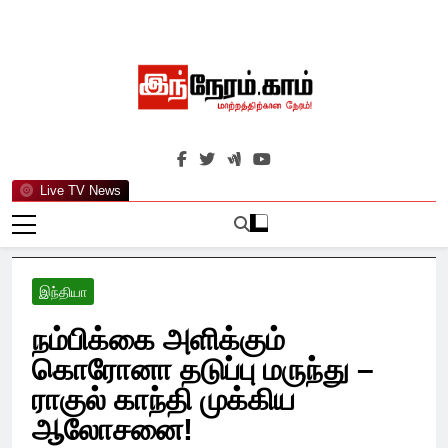
Skip
to
content
இந்நேரம்.காம்
செய்திகளுக்கு அப்பால்…
Live TV News
இந்தியா
நம்பிக்கை அளிக்கும்
கொரோனா தடுப்பு மருந்து –
ராகுல் காந்தி முக்கிய
ஆலோசனை!