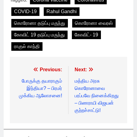
COVID-19
Rahul Gandhi
கொரோனா தடுப்பு மருந்து
கொரோனா வைரஸ்
கோவிட் 19 தடுப்பு மருந்து
கோவிட்- 19
ராகுல் காந்தி
Post
Previous:
Next:
navigation
போருக்கு தயாராகும்
மத்திய அரசு
இந்தியா? – பிரமர்
கொரோனாவை
முக்கிய ஆலோசனை!
பரப்பவே நினைக்கிறது
– பிணராயி விஜயன்
குற்றச்சாட்டு!