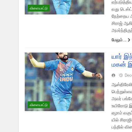
ஏற்படுத்த
விளையாட்டு
வது டெஸ்ட்
நேற்றைய ஆட
சிராஜ் ஆக
அமர்ந்திரு
மேலும்...
யார் இ
மகன் இ
Dec
ஆஸ்திரேலி
பெற்றுள்ள
அவர் பங்க
விளையாட்டு
உயிரோடு இ
ஏழாம் வகு
யில் சிராஜ
பந்தில் வ