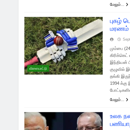
மேலும்...
புகழ் ப
மரணம்
Sep
மும்பை (2
கிரிக்கெட
இந்தியன் ப
விளையாட்டு
குழுவில் இ
தங்கி இரு
1994 க்கு
போட்டிகளி
மேலும்...
உலக ந
பணியாற