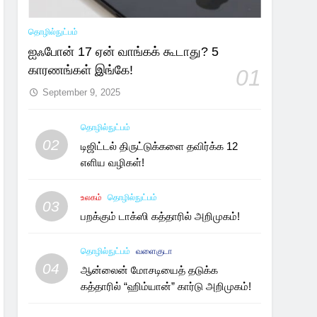
தொழில்நுட்பம்
ஐஃபோன் 17 ஏன் வாங்கக் கூடாது? 5
காரணங்கள் இங்கே!
01
September 9, 2025
தொழில்நுட்பம்
02
டிஜிட்டல் திருட்டுக்களை தவிர்க்க 12
எளிய வழிகள்!
உலகம்
தொழில்நுட்பம்
03
பறக்கும் டாக்ஸி கத்தாரில் அறிமுகம்!
தொழில்நுட்பம்
வளைகுடா
04
ஆன்லைன் மோசடியைத் தடுக்க
கத்தாரில் “ஹிம்யான்” கார்டு அறிமுகம்!