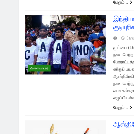
மேலும்...
இந்திய
குடியுர
Jan
மும்பை (1
நடைபெற்ற க
போராட்டத்த
விளையாட்டு
சுற்றுப் 
ஆஸ்திரேலி
நடைபெற்றத
வாசகங்களு
எழுப்பியு
மேலும்...
ஆஸ்திர