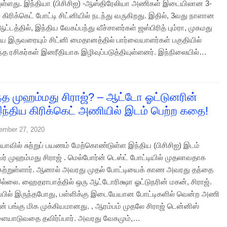
ியுள்ளது. இந்தியா (பிசிசிஐ) -ஆஸ்திரேலியா அணிகள் இடையிலான 3-
 கிரிக்கெட் போட்டி சிட்னியில் நடந்து வருகிறது. இதில், 3வது நாளான
்டத்தில், இந்திய வேகப்பந்து வீச்சாளர்கள் ஜஸ்பிரித் பும்ரா, முகமது
ிய இருவரையும் சிட்னி மைதானத்தில் பார்வையாளர்கள் பகுதியில்
ந்த ரசிகர்கள் இனரீதியாக இழிவுப்படுத்தியுள்ளனர். இந்நிலையில்…
ந்த முஹம்மது சிராஜ்? – ஆட்டோ ஓட்டுனரின்
ந்திய கிரிக்கெட் அணியில் இடம் பெற்ற கதை!
ember 27, 2020
யாவில் சுற்றுப் பயணம் மேற்கொண்டுள்ள இந்திய (பிசிசிஐ) இடம்
வர் முஹம்மது சிராஜ் . மெல்போர்ன் டெஸ்ட் போட்டியில் முதலாவதாக
ேற்றுள்ளார். ஆனால் அவரது முதல் போட்டியைக் காண அவரது தந்தை
ல்லை. ஹைதராபாத்தில் ஒரு ஆட்டோரிக்ஷா ஓட்டுநரின் மகன், சிராஜ்.
ப்பில் இருந்தபோது, ​​பள்ளிக்கு இடையேயான போட்டிகளில் வென்ற அணி
ின் பங்கு மிக முக்கியமானது. , ஆரம்பம் முதலே சிராஜ் டென்னிஸ்
ிளையாடுவதை தவிர்ப்பார். அவரது வேகமும்,…