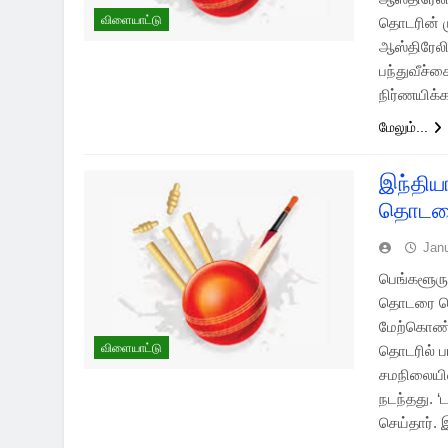
விளையாட்டு
தொடரின் ம
ஆஸ்திரேல
பந்துவீச்ச
நிர்ணயிக்
மேலும்...
இந்திய
தொடரை 
Jan
பெங்களூரு
தொடரை வென
மேற்கொண்ட
விளையாட்டு
தொடரில் ப
சமநிலையில
நடந்தது. ‘
செய்தார்.