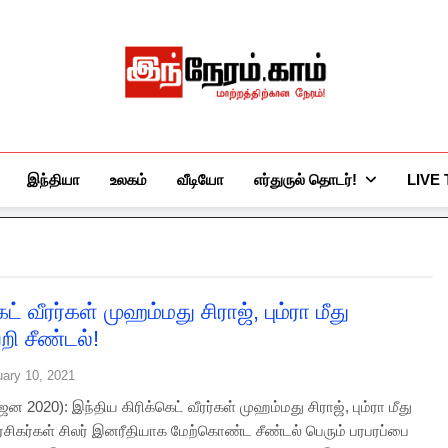
இந்நேரம்.காம்
செய்திகளுக்கு அப்பால்…
இந்தியா
உலகம்
வீடியோ
எர்துருல் தொடர்!
LIVE
ெட் வீரர்கள் முஹம்மது சிராஜ், பும்ரா மீது
 சீண்டல்!
uary 10, 2021
 ஜன 2020): இந்திய கிரிக்கெட் வீரர்கள் முஹம்மது சிராஜ், பும்ரா மீது
 ரசிகர்கள் சிலர் இனரீதியாக மேற்கொண்ட சீண்டல் பெரும் பரபரப்பை