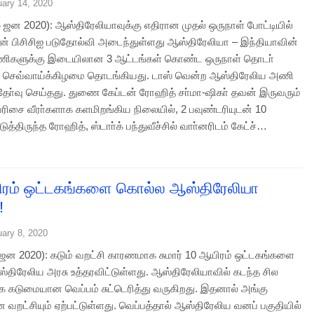
uary 14, 2020
4 ஜன 2020): ஆஸ்திரேலியாவுக்கு எதிரான முதல் ஒருநாள் போட்டியில்
ன் பிசிசிஐ படுதோல்வி அடைந்துள்ளது ஆஸ்திரேலியா – இந்தியாவின்
அணிகளுக்கு இடையிலான 3 ஆட்டங்கள் கொண்ட ஒருநாள் தொடா்
் செவ்வாய்க்கிழமை தொடங்கியது. டாஸ் வென்ற ஆஸ்திரேலிய அணி
ை தோ்வு செய்தது. துணை கேப்டன் ரோஹித் சா்மா-ஷிகா் தவன் இருவரும்
ிசை வீரா்களாக களமிறங்கிய நிலையில், 2 பவுண்டரியுடன் 10
த்திருந்த ரோஹித், ஸ்டாா்க் பந்துவீச்சில் வாா்னரிடம் கேட்ச்…
ிரம் ஒட்டகங்களை கொல்ல ஆஸ்திரேலியா
!
uary 8, 2020
8 ஜன 2020): கடும் வறட்சி காரணமாக சுமார் 10 ஆயிரம் ஒட்டகங்களை
திரேலிய அரசு உத்தரவிட்டுள்ளது. ஆஸ்திரேலியாவில் கடந்த சில
 கடுமையான வெப்பம் சுட்டெரித்து வருகிறது. இதனால் அங்கு
வறட்சியும் ஏற்பட்டுள்ளது. வெப்பத்தால் ஆஸ்திரேலிய வனப் பகுதியில்