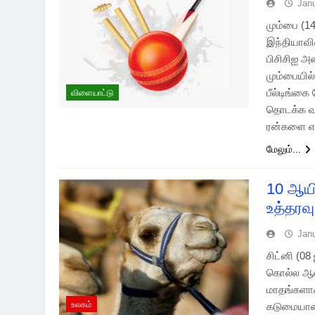
Jan
மும்பை (1
இந்தியாவி
பிசிசிஐ 
மும்பையில
பீல்டிங்க
விளையாட்டு
தொடக்க வர
ரன்களை எடு
மேலும்...
10 ஆய
உத்தரவு
Jan
சிட்னி (0
கொல்ல ஆஸ்
மாதங்களாக
உலகம்
கடுமையான 