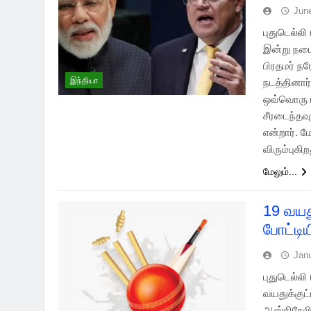
Jun
புதுடெல்ல
இன்று நடை
பிரதமர் ந
இந்தியா
நடத்தினார
ஒவ்வொரு ப
சீரடைந்தவ
என்றார். 
விரும்புக
மேலும்...
19 வயத
போட்டி
Jan
புதுடெல்லி
வயதுக்குட
ஆஸ்திரேலி