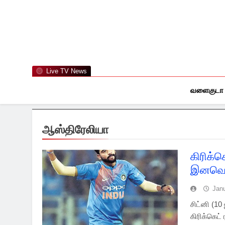
Skip
to
content
Live TV News
வளைகுடா
ஆஸ்திரேலியா
கிரிக்க
இனவெறி
Jan
சிட்னி (10
கிரிக்கெட்