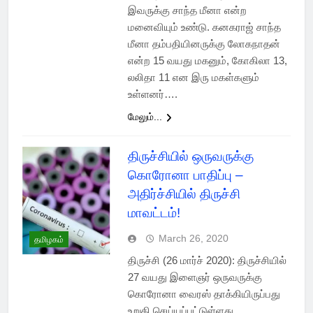
இவருக்கு சாந்த மீனா என்ற
மனைவியும் உண்டு. கனகராஜ் சாந்த
மீனா தம்பதியினருக்கு லோகநாதன்
என்ற 15 வயது மகனும், கோகிலா 13,
லலிதா 11 என இரு மகள்களும்
உள்ளனர்….
மேலும்...
திருச்சியில் ஒருவருக்கு
கொரோனா பாதிப்பு –
அதிர்ச்சியில் திருச்சி
மாவட்டம்!
March 26, 2020
தமிழகம்
திருச்சி (26 மார்ச் 2020): திருச்சியில்
27 வயது இளைஞர் ஒருவருக்கு
கொரோனா வைரஸ் தாக்கியிருப்பது
உறுதி செய்யப்பட்டுள்ளது.