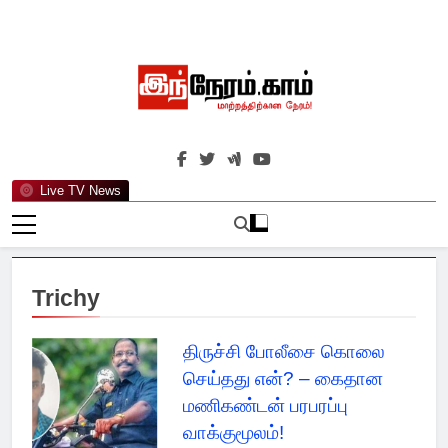
Skip
to
content
இந்நேரம்.காம்
செய்திகளுக்கு அப்பால்…
Live TV News
Trichy
திருச்சி போலீசை கொலை
செய்தது என்? – கைதான
மணிகண்டன் பரபரப்பு
வாக்குமூலம்!