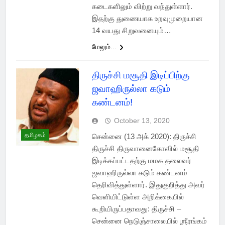
கடைகளிலும் விற்று வந்துள்ளார்.
இதற்கு துணையாக உறவுமுறையான
14 வயது சிறுவனையும்…
மேலும்...
திருச்சி மசூதி இடிப்பிற்கு
ஜவாஹிருல்லா கடும்
கண்டனம்!
October 13, 2020
தமிழகம்
சென்னை (13 அக் 2020): திருச்சி
திருச்சி திருவானைகோவில் மசூதி
இடிக்கப்பட்டதற்கு மமக தலைவர்
ஜவாஹிருல்லா கடும் கண்டனம்
தெரிவித்துள்ளார். இதுகுறித்து அவர்
வெளியிட்டுள்ள அறிக்கையில்
கூறியிருப்பதாவது: திருச்சி –
சென்னை நெடுஞ்சாலையில் ஶ்ரீரங்கம்