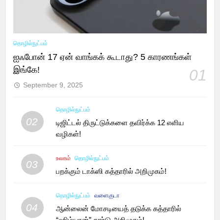
தொழில்நுட்பம்
ஐஃபோன் 17 ஏன் வாங்கக் கூடாது? 5 காரணங்கள்
இங்கே!
01
September 9, 2025
தொழில்நுட்பம்
02
டிஜிட்டல் திருட்டுக்களை தவிர்க்க 12 எளிய
வழிகள்!
உலகம்
தொழில்நுட்பம்
03
பறக்கும் டாக்ஸி கத்தாரில் அறிமுகம்!
தொழில்நுட்பம்
வளைகுடா
04
ஆன்லைன் மோசடியைத் தடுக்க கத்தாரில்
“ஹிம்யான்” கார்டு அறிமுகம்!