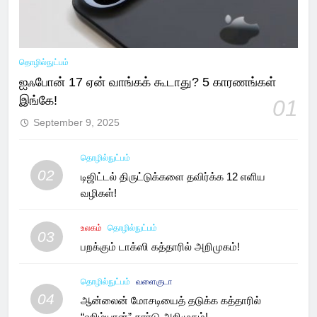
தொழில்நுட்பம்
ஐஃபோன் 17 ஏன் வாங்கக் கூடாது? 5 காரணங்கள்
இங்கே!
01
September 9, 2025
தொழில்நுட்பம்
02
டிஜிட்டல் திருட்டுக்களை தவிர்க்க 12 எளிய
வழிகள்!
உலகம்
தொழில்நுட்பம்
03
பறக்கும் டாக்ஸி கத்தாரில் அறிமுகம்!
தொழில்நுட்பம்
வளைகுடா
04
ஆன்லைன் மோசடியைத் தடுக்க கத்தாரில்
“ஹிம்யான்” கார்டு அறிமுகம்!