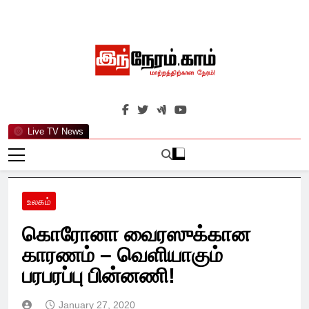
Skip
to
content
இந்நேரம்.காம்
செய்திகளுக்கு அப்பால்…
Live TV News
உலகம்
கொரோனா வைரஸுக்கான
காரணம் – வெளியாகும்
பரபரப்பு பின்னணி!
January 27, 2020