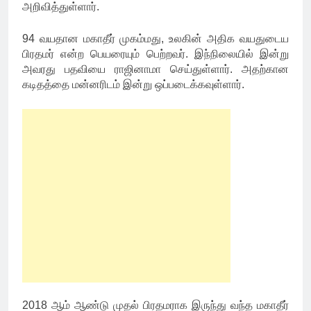
அறிவித்துள்ளார்.
94 வயதான மகாதீர் முகம்மது, உலகின் அதிக வயதுடைய
பிரதமர் என்ற பெயரையும் பெற்றவர். இந்நிலையில் இன்று
அவரது பதவியை ராஜினாமா செய்துள்ளார். அதற்கான
கடிதத்தை மன்னரிடம் இன்று ஒப்படைக்கவுள்ளார்.
2018 ஆம் ஆண்டு முதல் பிரதமராக இருந்து வந்த மகாதீர்