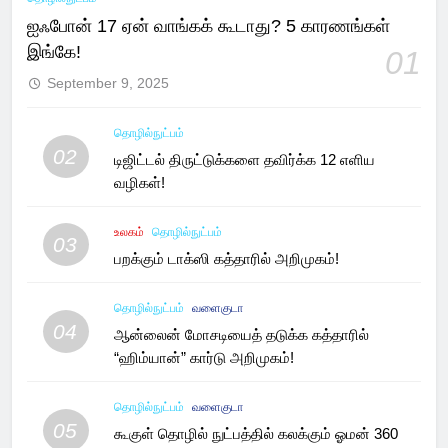
ஐஃபோன் 17 ஏன் வாங்கக் கூடாது? 5 காரணங்கள்
இங்கே!
01
September 9, 2025
தொழில்நுட்பம்
02
டிஜிட்டல் திருட்டுக்களை தவிர்க்க 12 எளிய
வழிகள்!
உலகம்
தொழில்நுட்பம்
03
பறக்கும் டாக்ஸி கத்தாரில் அறிமுகம்!
தொழில்நுட்பம்
வளைகுடா
04
ஆன்லைன் மோசடியைத் தடுக்க கத்தாரில்
“ஹிம்யான்” கார்டு அறிமுகம்!
தொழில்நுட்பம்
வளைகுடா
05
கூகுள் தொழில் நுட்பத்தில் கலக்கும் ஓமன் 360