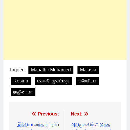
Tagged:
Mahathir Mohamed
Malasia
Resign
மகாதீர் முகம்மது
மலேசியா
ராஜினாமா
Post
Previous:
Next:
navigation
இந்தியா வந்தார் ட்ரம்ப்
அதிமுகவில் அடுத்த