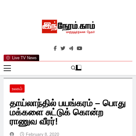
Skip
to
content
இந்நேரம்.காம்
செய்திகளுக்கு அப்பால்…
Live TV News
உலகம்
தாய்லாந்தில் பயங்கரம் – பொது
மக்களை சுட்டுக் கொன்ற
ராணுவ வீரர்!
February 8, 2020