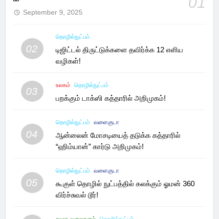
01
September 9, 2025
தொழில்நுட்பம்
02
டிஜிட்டல் திருட்டுக்களை தவிர்க்க 12 எளிய
வழிகள்!
உலகம்
தொழில்நுட்பம்
03
பறக்கும் டாக்ஸி கத்தாரில் அறிமுகம்!
தொழில்நுட்பம்
வளைகுடா
04
ஆன்லைன் மோசடியைத் தடுக்க கத்தாரில்
“ஹிம்யான்” கார்டு அறிமுகம்!
தொழில்நுட்பம்
வளைகுடா
05
கூகுள் தொழில் நுட்பத்தில் கலக்கும் ஓமன் 360
விர்ச்சுவல் டூர்!