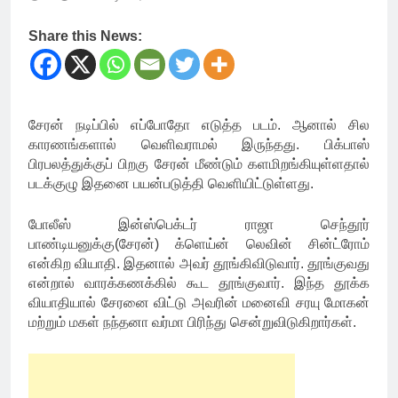
Share this News:
சேரன் நடிப்பில் எப்போதோ எடுத்த படம். ஆனால் சில
காரணங்களால் வெளிவராமல் இருந்தது. பிக்பாஸ்
பிரபலத்துக்குப் பிறகு சேரன் மீண்டும் களமிறங்கியுள்ளதால்
படக்குழு இதனை பயன்படுத்தி வெளியிட்டுள்ளது.
போலீஸ் இன்ஸ்பெக்டர் ராஜா செந்தூர்
பாண்டியனுக்கு(சேரன்) க்ளெய்ன் லெவின் சின்ட்ரோம்
என்கிற வியாதி. இதனால் அவர் தூங்கிவிடுவார். தூங்குவது
என்றால் வாரக்கணக்கில் கூட தூங்குவார். இந்த தூக்க
வியாதியால் சேரனை விட்டு அவரின் மனைவி சரயு மோகன்
மற்றும் மகள் நந்தனா வர்மா பிரிந்து சென்றுவிடுகிறார்கள்.