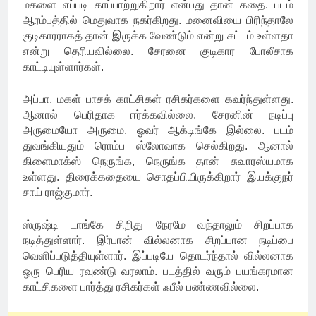
மகளை எப்படி காப்பாற்றுகிறார் என்பது தான் கதை. படம்
ஆரம்பத்தில் மெதுவாக நகர்கிறது. மனைவியை பிரிந்தாலே
குடிகாரராகத் தான் இருக்க வேண்டும் என்று சட்டம் உள்ளதா
என்று தெரியவில்லை. சேரனை குடிகார போலீசாக
காட்டியுள்ளார்கள்.
அப்பா, மகள் பாசக் காட்சிகள் ரசிகர்களை கவர்ந்துள்ளது.
ஆனால் பெரிதாக ஈர்க்கவில்லை. சேரனின் நடிப்பு
அருமையோ அருமை. ஓவர் ஆக்டிங்கே இல்லை. படம்
துவங்கியதும் ரொம்ப ஸ்லோவாக செல்கிறது. ஆனால்
கிளைமாக்ஸ் நெருங்க, நெருங்க தான் சுவாரஸ்யமாக
உள்ளது. திரைக்கதையை சொதப்பியிருக்கிறார் இயக்குநர்
சாய் ராஜ்குமார்.
ஸ்ருஷ்டி டாங்கே சிறிது நேரமே வந்தாலும் சிறப்பாக
நடித்துள்ளார். இர்பான் வில்லனாக சிறப்பான நடிப்பை
வெளிப்படுத்தியுள்ளார். இப்படியே தொடர்ந்தால் வில்லனாக
ஒரு பெரிய ரவுண்டு வரலாம். படத்தில் வரும் பயங்கரமான
காட்சிகளை பார்த்து ரசிகர்கள் ஃபீல் பண்ணவில்லை.