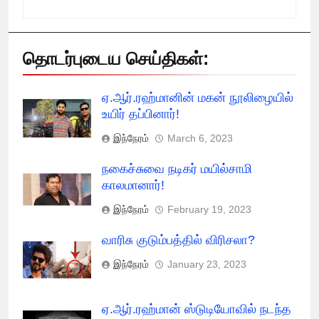
தொடர்புடைய செய்திகள்:
ஏ.ஆர்.ரஹ்மானின் மகன் நூலிழையில்
உயிர் தப்பினார்!
இந்நேரம்
March 6, 2023
நகைச்சுவை நடிகர் மயில்சாமி
காலமானார்!
இந்நேரம்
February 19, 2023
வாரிசு குடும்பத்தில் விரிசலா?
இந்நேரம்
January 23, 2023
ஏ.ஆர்.ரஹ்மான் ஸ்டுடியோவில் நடந்த